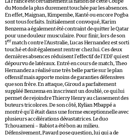
La France est certainement la nation de cette Coupe
du Monde la plus durement touchée par les absences.
En effet, Maignan, Kimpembe, Kanté ou encore Pogba
sont tous forfaits. Initialement convoqué, Karim
Benzema a également été contraint de quitter le Qatar
pour une douleur musculaire. Pour finir, lors de son
er
1
match contre l’Australie, Lucas Hernandez est sorti
touché et doit également rentrer chez lui. Ces deux
dernières absences réduisent l’effectif de l’EDF qui est
dépourvu de latéraux. Entré en cours de match, Theo
Hernandez a réalisé une très belle partie sur le plan
offensif mais apporte moins de garanties défensives
que son frère. En attaque, Giroud a parfaitement
suppléé Benzema en inscrivant un doublé, ce qui lui
permet de rejoindre Thierry Henry au classement des
buteurs tricolores. De son côté, Kylian Mbappé a
montré qu’il était dans une forme exceptionnelle avec
plusieurs accélérations dévastatrices. Le duo
Tchouameni – Rabiot a été bon au milieu.
Défensivement, Pavard pose question, lui qui a de