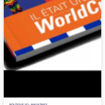
BOUTIQUE SO - MAGAZINES