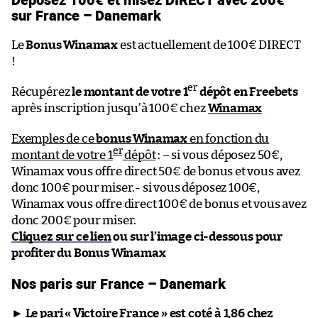
sur France – Danemark
Le
Bonus Winamax
est actuellement de 100€ DIRECT
!
er
Récupérez
le montant de votre 1
dépôt en Freebets
après inscription jusqu’à 100€ chez
Winamax
Exemples de ce
bonus Winamax
en fonction du
er
montant de votre 1
dépôt
: – si vous déposez 50€,
Winamax vous offre direct 50€ de bonus et vous avez
donc 100€ pour miser.- si vous déposez 100€,
Winamax vous offre direct 100€ de bonus et vous avez
donc 200€ pour miser.
Cliquez sur ce lien
ou sur l’image ci-dessous pour
profiter du Bonus Winamax
Nos paris sur France – Danemark
►
Le pari « Victoire France » est coté à 1,86 chez