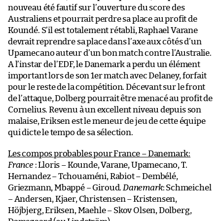
nouveau été fautif sur l’ouverture du score des
Australiens et pourrait perdre sa place au profit de
Koundé. S’il est totalement rétabli, Raphael Varane
devrait reprendre sa place dans l’axe aux côtés d’un
Upamecano auteur d’un bon match contre l’Australie.
A l’instar de l’EDF, le Danemark a perdu un élément
important lors de son 1er match avec Delaney, forfait
pour le reste de la compétition. Décevant sur le front
de l’attaque, Dolberg pourrait être menacé au profit de
Cornelius. Revenu à un excellent niveau depuis son
malaise, Eriksen est le meneur de jeu de cette équipe
qui dicte le tempo de sa sélection.
Les compos probables pour France – Danemark:
France
: Lloris – Kounde, Varane, Upamecano, T.
Hernandez – Tchouaméni, Rabiot – Dembélé,
Griezmann, Mbappé – Giroud.
Danemark
: Schmeichel
– Andersen, Kjaer, Christensen – Kristensen,
Höjbjerg, Eriksen, Maehle – Skov Olsen, Dolberg,