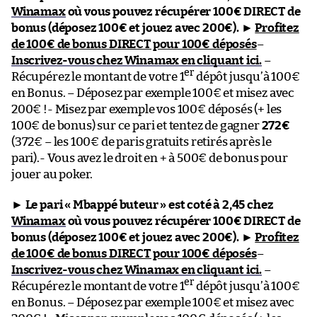
Winamax
où vous pouvez récupérer 100€ DIRECT de
bonus (déposez 100€ et jouez avec 200€).
►
Profitez
de 100€ de bonus DIRECT pour 100€ déposés
–
Inscrivez-vous chez Winamax en cliquant ici.
–
er
Récupérez le montant de votre 1
dépôt jusqu’à 100€
en Bonus. – Déposez par exemple 100€ et misez avec
200€ !- Misez par exemple vos 100€ déposés (+ les
100€ de bonus) sur ce pari et tentez de gagner
272€
(372€ – les 100€ de paris gratuits retirés après le
pari).- Vous avez le droit en + à 500€ de bonus pour
jouer au poker.
►
Le pari « Mbappé buteur » est coté à 2,45 chez
Winamax
où vous pouvez récupérer 100€ DIRECT de
bonus (déposez 100€ et jouez avec 200€).
►
Profitez
de 100€ de bonus DIRECT pour 100€ déposés
–
Inscrivez-vous chez Winamax en cliquant ici.
–
er
Récupérez le montant de votre 1
dépôt jusqu’à 100€
en Bonus. – Déposez par exemple 100€ et misez avec