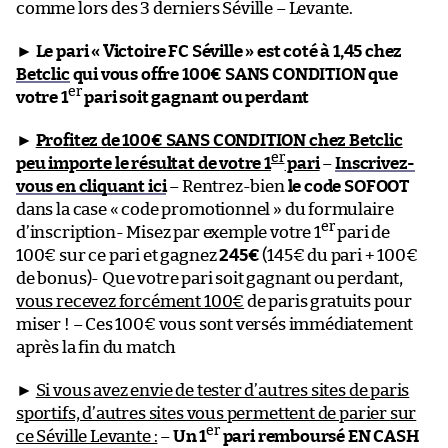
comme lors des 3 derniers Séville – Levante.
►
Le pari « Victoire FC Séville » est coté à 1,45 chez
Betclic
qui vous offre 100€ SANS CONDITION que
er
votre 1
pari soit gagnant ou perdant
►
Profitez de 100€ SANS CONDITION chez Betclic
er
peu importe le résultat de votre 1
pari
–
Inscrivez-
vous en cliquant ici
– Rentrez-bien
le code SOFOOT
dans la case « code promotionnel » du formulaire
er
d’inscription- Misez par exemple votre 1
pari de
100€ sur ce pari et gagnez
245€
(145€ du pari + 100€
de bonus)- Que votre pari soit gagnant ou perdant,
vous recevez forcément 100€
de paris gratuits pour
miser ! – Ces 100€ vous sont versés immédiatement
après la fin du match
►
Si vous avez envie de tester d’autres sites de paris
sportifs, d’autres sites vous permettent de parier sur
er
ce Séville Levante :
–
Un 1
pari remboursé EN CASH