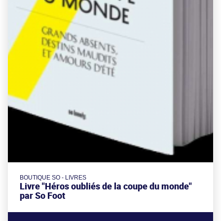
BOUTIQUE SO - LIVRES
Livre "Héros oubliés de la coupe du monde"
par So Foot