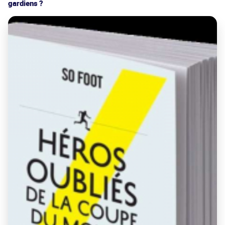
gardiens ?