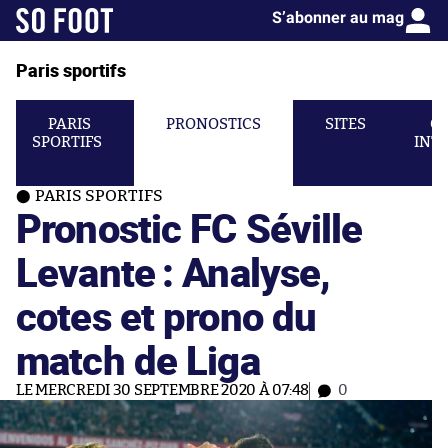
S’abonner au mag
Paris sportifs
PARIS
PRONOSTICS
SITES
C
SPORTIFS
INT
PARIS SPORTIFS
Pronostic FC Séville
Levante : Analyse,
cotes et prono du
match de Liga
LE MERCREDI 30 SEPTEMBRE 2020 À 07:48
0