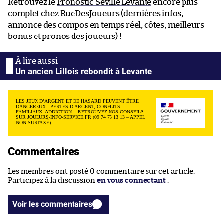
Retrouvez le
Pronostic Séville Levante
encore plus
complet chez RueDesJoueurs (dernières infos,
annonce des compos en temps réel, côtes, meilleurs
bonus et pronos des joueurs) !
Un ancien Lillois rebondit à Levante
LES JEUX D’ARGENT ET DE HASARD PEUVENT ÊTRE
DANGEREUX : PERTES D’ARGENT, CONFLITS
FAMILIAUX, ADDICTION… RETROUVEZ NOS CONSEILS
SUR JOUEURS-INFO-SERVICE.FR (09 74 75 13 13 – APPEL
NON SURTAXÉ)
Commentaires
Les membres ont posté 0 commentaire sur cet article.
Participez à la discussion
en vous connectant
.
Voir les commentaires