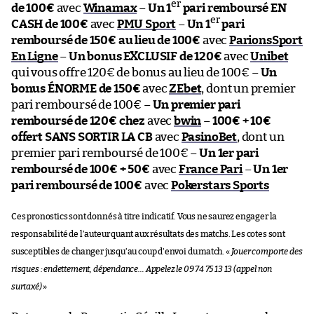
er
de 100€
avec
Winamax
–
Un 1
pari remboursé EN
er
CASH de 100€
avec
PMU Sport
–
Un 1
pari
remboursé de 150€ au lieu de 100€
avec
ParionsSport
En Ligne
–
Un bonus EXCLUSIF de 120€
avec
Unibet
qui vous offre 120€ de bonus au lieu de 100€ –
Un
bonus ÉNORME de 150€
avec
ZEbet
, dont un premier
pari remboursé de 100€ –
Un premier pari
remboursé de 120€ chez
avec
bwin
–
100€ + 10€
offert SANS SORTIR LA CB
avec
PasinoBet
, dont un
premier pari remboursé de 100€ –
Un 1er pari
remboursé de 100€ + 50€
avec
France Pari
–
Un 1er
pari remboursé de 100€
avec
Pokerstars Sports
Ces pronostics sont donnés à titre indicatif. Vous ne saurez engager la
responsabilité de l’auteur quant aux résultats des matchs. Les cotes sont
susceptibles de changer jusqu’au coup d’envoi du match. «
Jouer comporte des
risques : endettement, dépendance… Appelez le 09 74 75 13 13 (appel non
surtaxé)
»