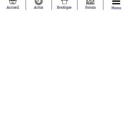
Mudryk
Bordeaux
Accueil
Actus
Boutique
Forum
Neymar
Olympique
Menu
Khalis Merah
lyonnais
Loïs Openda
FIFA
Moussa
Real Madrid
Niakhaté
RC Strasbourg
Nicolás
AC Milan
Tagliafico
France
Pavel Šulc
RC Lens
Josh Maja
Gauthier Hein