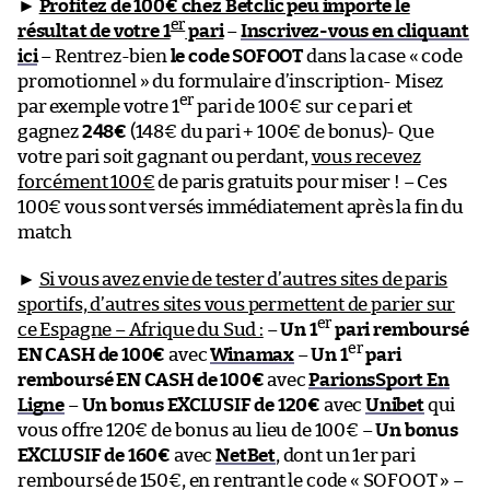
►
Profitez de 100€ chez Betclic peu importe le
er
résultat de votre 1
pari
–
Inscrivez-vous en cliquant
ici
– Rentrez-bien
le code SOFOOT
dans la case « code
promotionnel » du formulaire d’inscription- Misez
er
par exemple votre 1
pari de 100€ sur ce pari et
gagnez
248€
(148€ du pari + 100€ de bonus)- Que
votre pari soit gagnant ou perdant,
vous recevez
forcément 100€
de paris gratuits pour miser ! – Ces
100€ vous sont versés immédiatement après la fin du
match
►
Si vous avez envie de tester d’autres sites de paris
sportifs, d’autres sites vous permettent de parier sur
er
ce Espagne – Afrique du Sud :
–
Un 1
pari remboursé
er
EN CASH de 100€
avec
Winamax
–
Un 1
pari
remboursé EN CASH de 100€
avec
ParionsSport En
Ligne
–
Un bonus EXCLUSIF de 120€
avec
Unibet
qui
vous offre 120€ de bonus au lieu de 100€ –
Un bonus
EXCLUSIF de 160€
avec
NetBet
, dont un 1er pari
remboursé de 150€, en rentrant le code « SOFOOT » –