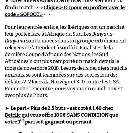
►
100€ offerts SANS CONDITION
chez
Betclic
dès la
fin du match⇒ ⇒
Cliquez-ICI pour en profiter avec le
code « SOFOOT »
⇐ ⇐
Pour leur entrée en lice, les Ibériques ont un match à
leur portée face à l’Afrique du Sud. Les
Banyana
Banyana
sont tombées dans un groupe extrêmement
relevées et s’attendent à souffrir. Finalistes de la
dernière Coupe d’Afrique des Nations, les Sud-
Africaines n’ont plus remporté un match depuis le
mois de novembre 2018. Leeurs deux derniers matchs
amicaux se sont terminées sur des scores lourds :
défaites 7-2 face à la Norvège et 3-0 contre les USA.
Pour cette rencontre, nous voyons un match ouvert
avec plus de 2 buts.
►
Le pari « Plus de 2,5 buts » est coté à 1,48 chez
Betclic
qui vous offre 100€ SANS CONDITION que
er
votre 1
pari soit gagnant ou perdant