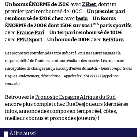
Un bonus ÉNORME de 150€
avec
ZEbet
, dont un
premier pari remboursé de 100€ –
Un premier pari
remboursé de 120€ chez
avec
bwin
–
Un Bonus
ers
ÉNORME de 200€ dont 150€ sur vos 1
paris sportifs
avec
France Pari
–
Un 1er pari remboursé de 100€
avec
PMU Sport
–
Un bonus de 100€
avec
BetStars
Ces pronostics sont donnés à titre indicatif. Vous ne saurez engager la
responsabilité de l’auteur quant aux résultats des matchs. Les cotes sont
susceptibles de changer jusqu’au coup d’envoi du match. «
Jouer comporte des
risques : endettement, dépendance… Appelez le 09 74 75 13 13 (appel non
surtaxé)
»
Retrouvez le
Pronostic Espagne Afrique du Sud
encore plus complet chez RueDesJoueurs (dernières
infos, annonce des compos en temps réel, côtes,
meilleurs bonus et pronos des joueurs) !