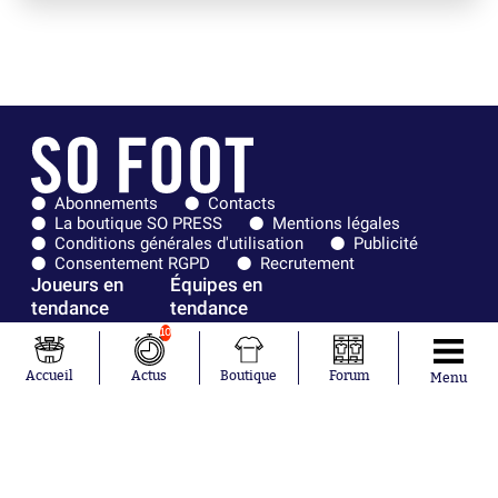
Abonnements
Contacts
La boutique SO PRESS
Mentions légales
Conditions générales d'utilisation
Publicité
Consentement RGPD
Recrutement
Joueurs en
Équipes en
tendance
tendance
10
Mohamed
Chelsea
Salah
Paris Saint-
Accueil
Actus
Boutique
Forum
Menu
Mykhailo
Germain
Mudryk
Bordeaux
Neymar
Olympique
Khalis Merah
lyonnais
Loïs Openda
FIFA
Moussa
Real Madrid