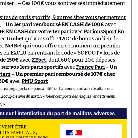
r miser ! – Ces 100€ vous sont versés immédiatement
sites de paris sportifs, 9 autres sites vous permettent
:
–
Un 1er pari remboursé EN CASH de 100€
avec
 EN CASH sur votre 1er pari
avec
ParionsSport En
vec
Unibet
qui vous offre 120€ de bonus au lieu de
ec
NetBet
qui vous offre en ce moment un premier
 en EXCLU en rentrant le code « SOFOOT » lors de
de 150€
avec
ZEbet
, dont 60€ pour 20€ déposés –
r vos 1ers paris sportifs
avec
France Pari
–
Un
tars
–
Un premier pari remboursé de 107€ chez
 50€
avec
PMU Sport
aurez engager la responsabilité de l’auteur quant aux résultats des
au coup d’envoi du match. «
Jouer comporte des risques : endettement,
é)
»
nt sur l’interdiction du port de maillots adverses
UVENT ÊTRE
LITS FAMILIAUX,
S SUR JOUEURS-INFO-