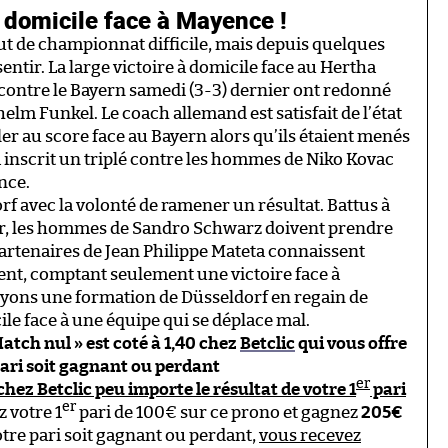
 domicile face à Mayence !
t de championnat difficile, mais depuis quelques
entir. La large victoire à domicile face au Hertha
e contre le Bayern samedi (3-3) dernier ont redonné
helm Funkel. Le coach allemand est satisfait de l’état
ller au score face au Bayern alors qu’ils étaient menés
a inscrit un triplé contre les hommes de Niko Kovac
nce.
rf avec la volonté de ramener un résultat. Battus à
r, les hommes de Sandro Schwarz doivent prendre
partenaires de Jean Philippe Mateta connaissent
ent, comptant seulement une victoire face à
oyons une formation de Düsseldorf en regain de
le face à une équipe qui se déplace mal.
Match nul » est coté à 1,40 chez
Betclic
qui vous offre
ari soit gagnant ou perdant
er
ez Betclic peu importe le résultat de votre 1
pari
er
z votre 1
pari de 100€ sur ce prono et gagnez
205€
tre pari soit gagnant ou perdant,
vous recevez