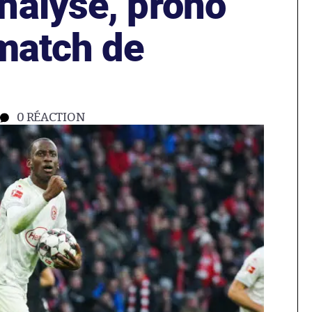
nalyse, prono
 match de
0
RÉACTION