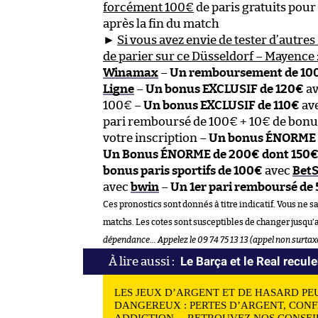
forcément 100€
de paris gratuits pou
après la fin du match
►
Si vous avez envie de tester d’autres 
de parier sur ce Düsseldorf – Mayence 
Winamax
–
Un remboursement de 100€
Ligne
–
Un bonus EXCLUSIF de 120€
a
100€ –
Un bonus EXCLUSIF de 110€
av
pari remboursé de 100€ + 10€ de bonus
votre inscription –
Un bonus ÉNORME 
Un Bonus ÉNORME de 200€ dont 150€ su
bonus paris sportifs de 100€
avec
BetS
avec
bwin
–
Un 1er pari remboursé de
Ces pronostics sont donnés à titre indicatif. Vous ne s
matchs. Les cotes sont susceptibles de changer jusqu’
dépendance… Appelez le 09 74 75 13 13 (appel non surtax
Le Barça et le Real recule
LES JEUX D’ARGENT ET DE HASARD PE
DANGEREUX : PERTES D’ARGENT, CONF
ADDICTION… RETROUVEZ NOS CONSEIL