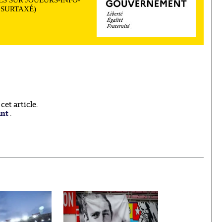
N SURTAXÉ)
et article.
ant
.