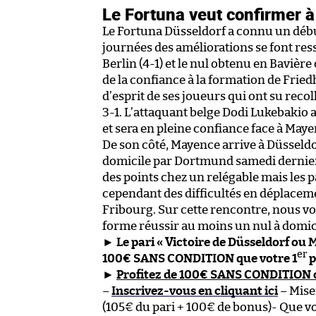
Le Fortuna veut confirmer à
Le Fortuna Düsseldorf a connu un débu
journées des améliorations se font ress
Berlin (4-1) et le nul obtenu en Bavièr
de la confiance à la formation de Fried
d’esprit de ses joueurs qui ont su reco
3-1. L’attaquant belge Dodi Lukebakio 
et sera en pleine confiance face à Maye
De son côté, Mayence arrive à Düsseldo
domicile par Dortmund samedi dernie
des points chez un relégable mais les 
cependant des difficultés en déplacem
Fribourg. Sur cette rencontre, nous v
forme réussir au moins un nul à domici
►
Le pari « Victoire de Düsseldorf ou 
er
100€ SANS CONDITION que votre 1
p
►
Profitez de 100€ SANS CONDITION ch
–
Inscrivez-vous en cliquant ici
– Mise
(105€ du pari + 100€ de bonus)- Que vo