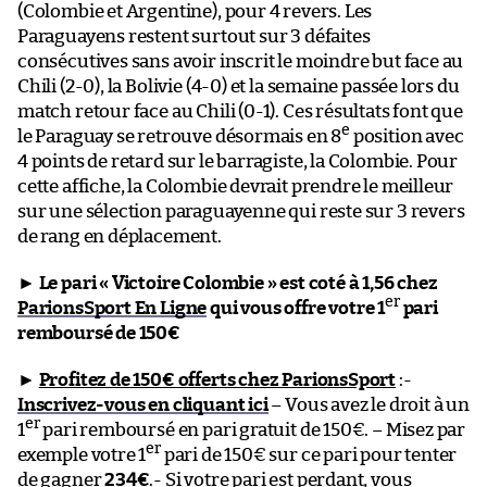
(Colombie et Argentine), pour 4 revers. Les
Paraguayens restent surtout sur 3 défaites
consécutives sans avoir inscrit le moindre but face au
Chili (2-0), la Bolivie (4-0) et la semaine passée lors du
match retour face au Chili (0-1). Ces résultats font que
e
le Paraguay se retrouve désormais en 8
position avec
4 points de retard sur le barragiste, la Colombie. Pour
cette affiche, la Colombie devrait prendre le meilleur
sur une sélection paraguayenne qui reste sur 3 revers
de rang en déplacement.
►
Le pari « Victoire Colombie » est coté à 1,56 chez
er
ParionsSport En Ligne
qui vous offre votre 1
pari
remboursé de 150€
►
Profitez de 150€ offerts chez ParionsSport
:-
Inscrivez-vous en cliquant ici
– Vous avez le droit à un
er
1
pari remboursé en pari gratuit de 150€. – Misez par
er
exemple votre 1
pari de 150€ sur ce pari pour tenter
de gagner
234€
.- Si votre pari est perdant, vous