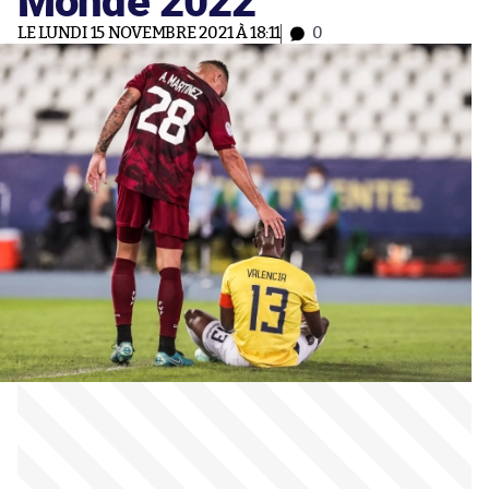
LE LUNDI 15 NOVEMBRE 2021 À 18:11
0