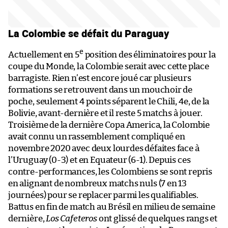
La Colombie se défait du Paraguay
e
Actuellement en 5
position des éliminatoires pour la
coupe du Monde, la Colombie serait avec cette place
barragiste. Rien n’est encore joué car plusieurs
formations se retrouvent dans un mouchoir de
poche, seulement 4 points séparent le Chili, 4e, de la
Bolivie, avant-dernière et il reste 5 matchs à jouer.
Troisième de la dernière Copa America, la Colombie
avait connu un rassemblement compliqué en
novembre 2020 avec deux lourdes défaites face à
l’Uruguay (0-3) et en Equateur (6-1). Depuis ces
contre-performances, les Colombiens se sont repris
en alignant de nombreux matchs nuls (7 en 13
journées) pour se replacer parmi les qualifiables.
Battus en fin de match au Brésil en milieu de semaine
dernière,
Los Cafeteros
ont glissé de quelques rangs et