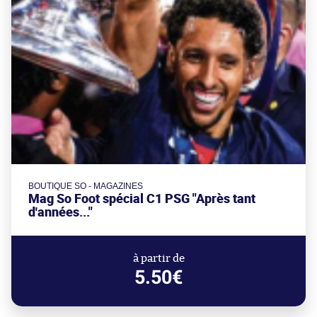
BOUTIQUE SO - MAGAZINES
Mag So Foot spécial C1 PSG "Après tant
d'années..."
à partir de
5.50€