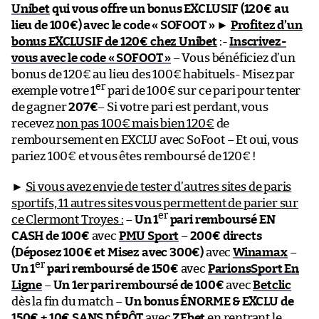
Unibet
qui vous offre un bonus EXCLUSIF (120€ au
lieu de 100€) avec le code « SOFOOT »
►
Profitez d’un
bonus EXCLUSIF de 120€ chez Unibet
:-
Inscrivez-
vous avec le code « SOFOOT »
– Vous bénéficiez d’un
bonus de 120€ au lieu des 100€ habituels- Misez par
er
exemple votre 1
pari de 100€ sur ce pari pour tenter
de gagner
207€
– Si votre pari est perdant, vous
recevez
non pas 100€ mais bien 120€
de
remboursement en EXCLU avec SoFoot – Et oui, vous
pariez 100€ et vous êtes remboursé de 120€ !
►
Si vous avez envie de tester d’autres sites de paris
sportifs, 11 autres sites vous permettent de parier sur
er
ce Clermont Troyes :
–
Un 1
pari remboursé EN
CASH de 100€
avec
PMU Sport
–
200€ directs
(Déposez 100€ et Misez avec 300€)
avec
Winamax
–
er
Un 1
pari remboursé de 150€
avec
ParionsSport En
Ligne
–
Un 1er pari remboursé de 100€
avec
Betclic
dès la fin du match –
Un bonus ÉNORME & EXCLU de
150€ + 10€ SANS DÉPÔT
avec
ZEbet
en rentrant le