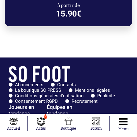
à partir de
15.90€
Abonnements
Contacts
La boutique SO PRESS
Mentions légales
Conditions générales d'utilisation
Publicité
Consentement RGPD
Recrutement
Joueurs en
Équipes en
tendance
tendance
10
Mohamed
Chelsea
Accueil
Actus
Boutique
Forum
Menu
Salah
Paris Saint-
Mykhailo
Germain