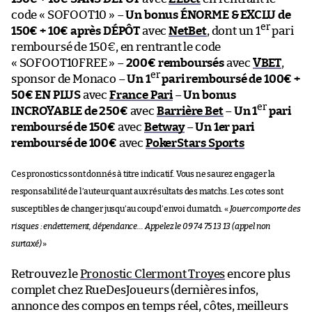
code « SOFOOT10 » –
Un bonus ÉNORME & EXCLU de
er
150€ + 10€ après DÉPÔT
avec
NetBet
, dont un 1
pari
remboursé de 150€, en rentrant le code
« SOFOOT10FREE » –
200€ remboursés
avec
VBET
,
er
sponsor de Monaco –
Un 1
pari remboursé de 100€ +
50€ EN PLUS
avec
France Pari
–
Un bonus
er
INCROYABLE de 250€
avec
Barrière Bet
–
Un 1
pari
remboursé de 150€
avec
Betway
–
Un 1er pari
remboursé de 100€
avec
PokerStars Sports
Ces pronostics sont donnés à titre indicatif. Vous ne saurez engager la
responsabilité de l’auteur quant aux résultats des matchs. Les cotes sont
susceptibles de changer jusqu’au coup d’envoi du match. «
Jouer comporte des
risques : endettement, dépendance… Appelez le 09 74 75 13 13 (appel non
surtaxé)
»
Retrouvez le
Pronostic Clermont Troyes
encore plus
complet chez RueDesJoueurs (dernières infos,
annonce des compos en temps réel, côtes, meilleurs