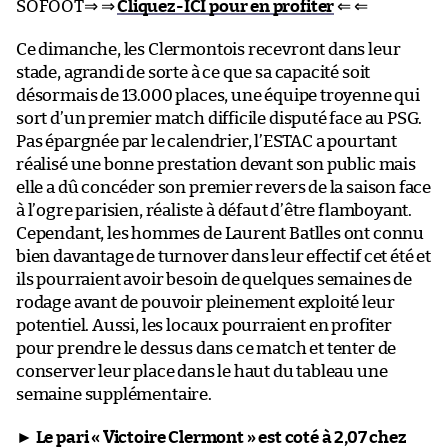
SOFOOT⇒ ⇒
Cliquez-ICI pour en profiter
⇐ ⇐
Ce dimanche, les Clermontois recevront dans leur
stade, agrandi de sorte à ce que sa capacité soit
désormais de 13.000 places, une équipe troyenne qui
sort d’un premier match difficile disputé face au PSG.
Pas épargnée par le calendrier, l’ESTAC a pourtant
réalisé une bonne prestation devant son public mais
elle a dû concéder son premier revers de la saison face
à l’ogre parisien, réaliste à défaut d’être flamboyant.
Cependant, les hommes de Laurent Batlles ont connu
bien davantage de turnover dans leur effectif cet été et
ils pourraient avoir besoin de quelques semaines de
rodage avant de pouvoir pleinement exploité leur
potentiel. Aussi, les locaux pourraient en profiter
pour prendre le dessus dans ce match et tenter de
conserver leur place dans le haut du tableau une
semaine supplémentaire.
►
Le pari « Victoire Clermont » est coté à 2,07 chez