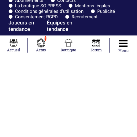
Abonnements
Contacts
La boutique SO PRESS
Mentions légales
Conditions générales d'utilisation
Publicité
Consentement RGPD
Recrutement
Joueurs en
Équipes en
tendance
tendance
0
Lionel Messi
Paris Saint-
Maghnes
Germain
Accueil
Actus
Boutique
Forum
Menu
Akliouche
Real Madrid
Mohamed
Olympique de
Salah
Marseille
Neymar
FIFA
Julián Álvarez
FC Barcelone
Ferrán Torres
Argentine
Kilian Corredor
Olympique
Franco
lyonnais
Mastantuono
AS Monaco
Orel Mangala
RC Strasbourg
Rio Mavuba
Trabzonspor