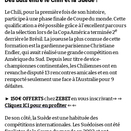
Le Chili, pour la première fois de son histoire,
participe à une phase finale de Coupe du monde. Cette
qualification a été possible grâce à l’excellent parcours
e
de la sélection lors de la Copa América terminée 2
derrière le Brésil. La joueuse la plus connue de cette
formation est la gardienne parisienne Christiane
Endler, qui avait réalisé une grande compétition en
Amérique du Sud. Depuis leur titre de vice-
championnes continentales, les Chiliennes ont en
revanche disputé 13 rencontres amicales et en ont
remporté seulement une face à l’Australie pour 9
défaites.
►
150€ OFFERTS
chez
ZEBET
en vous inscrivant⇒ ⇒
Cliquez ICI pour en profiter
⇐ ⇐
De son côté, la Suède est une habituée des
compétitions internationales. Les Suédoises ont été