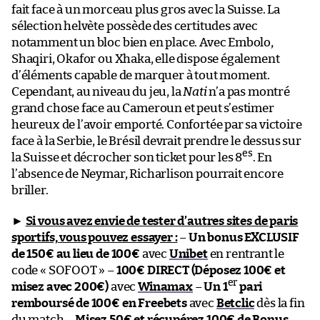
fait face à un morceau plus gros avec la Suisse. La
sélection helvète possède des certitudes avec
notamment un bloc bien en place. Avec Embolo,
Shaqiri, Okafor ou Xhaka, elle dispose également
d’éléments capable de marquer à tout moment.
Cependant, au niveau du jeu, la
Nati
n’a pas montré
grand chose face au Cameroun et peut s’estimer
heureux de l’avoir emporté. Confortée par sa victoire
face à la Serbie, le Brésil devrait prendre le dessus sur
es
la Suisse et décrocher son ticket pour les 8
. En
l’absence de Neymar, Richarlison pourrait encore
briller.
►
Si vous avez envie de tester d’autres sites de paris
sportifs, vous pouvez essayer :
–
Un bonus EXCLUSIF
de 150€ au lieu de 100€
avec
Unibet
en rentrant le
code « SOFOOT » –
100€ DIRECT (Déposez 100€ et
er
misez avec 200€)
avec
Winamax
–
Un 1
pari
remboursé de 100€ en Freebets
avec
Betclic
dès la fin
du match –
Misez 50€ et récupérez 100€ de Bonus