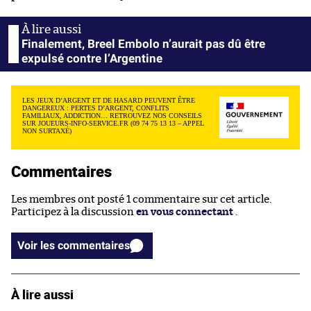
Finalement, Breel Embolo n’aurait pas dû être
expulsé contre l’Argentine
LES JEUX D’ARGENT ET DE HASARD PEUVENT ÊTRE
DANGEREUX : PERTES D’ARGENT, CONFLITS
FAMILIAUX, ADDICTION… RETROUVEZ NOS CONSEILS
SUR JOUEURS-INFO-SERVICE.FR (09 74 75 13 13 – APPEL
NON SURTAXÉ)
Commentaires
Les membres ont posté 1 commentaire sur cet article.
Participez à la discussion
en vous connectant
.
Voir les commentaires
À lire aussi