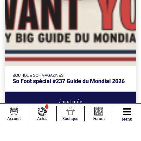
BOUTIQUE SO - MAGAZINES
So Foot spécial #237 Guide du Mondial 2026
à partir de
10
5.90€
Accueil
Actus
Boutique
Forum
Menu