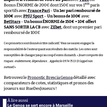
ers
Bonus ÉNORME de 200€ dont 150€ sur vos 1
paris
sportifs avec
France Pari
–
Un 1er pari remboursé de
100€
avec
PMU Sport
–
Un bonus de 100€
avec
BetStars
–
Un bonus ÉNORME de 150€ + 10€ offert
SANS SORTIR LA CB
avec
ZEbet
, dont un premier pari
remboursé de 100€
Ces pronostics sont donnés à titre indicatif. Vous ne saurez engager la
responsabilité de l’auteur quant aux résultats des matchs. Les cotes sont
susceptibles de changer jusqu’au coup d’envoi du match. «
Jouer comporte des
risques : endettement, dépendance… Appelez le 09 74 75 13 13 (appel non
surtaxé)
»
Retrouvez le
Pronostic Brescia Genoa
détaillé avec
comparateurs de cotes, statistiques et pronos des
joueurs sur RueDesJoueurs !
Le Genoa se sert encore à Marseille