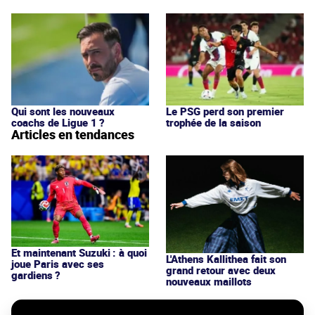
Qui sont les nouveaux
Le PSG perd son premier
coachs de Ligue 1 ?
trophée de la saison
Articles en tendances
Et maintenant Suzuki : à quoi
L'Athens Kallithea fait son
joue Paris avec ses
grand retour avec deux
gardiens ?
nouveaux maillots