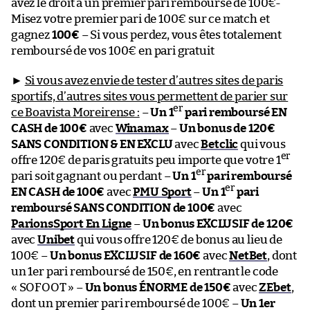
avez le droit à un premier pari remboursé de 100€-
Misez votre premier pari de 100€ sur ce match et
gagnez
100€
– Si vous perdez, vous êtes totalement
remboursé de vos 100€ en pari gratuit
►
Si vous avez envie de tester d’autres sites de paris
sportifs, d’autres sites vous permettent de parier sur
er
ce Boavista Moreirense :
–
Un 1
pari remboursé EN
CASH de 100€
avec
Winamax
–
Un bonus de 120€
SANS CONDITION & EN EXCLU
avec
Betclic
qui vous
er
offre 120€ de paris gratuits peu importe que votre 1
er
pari soit gagnant ou perdant –
Un 1
pari remboursé
er
EN CASH de 100€
avec
PMU Sport
–
Un 1
pari
remboursé SANS CONDITION de 100€
avec
ParionsSport En Ligne
–
Un bonus EXCLUSIF de 120€
avec
Unibet
qui vous offre 120€ de bonus au lieu de
100€ –
Un bonus EXCLUSIF de 160€
avec
NetBet
, dont
un 1er pari remboursé de 150€, en rentrant le code
« SOFOOT » –
Un bonus ÉNORME de 150€
avec
ZEbet
,
dont un premier pari remboursé de 100€ –
Un 1er