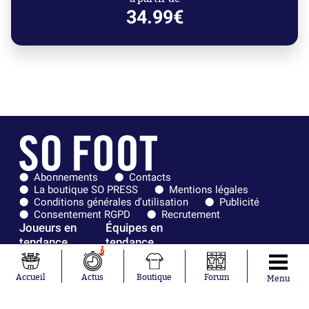
34.99€
Abonnements
Contacts
La boutique SO PRESS
Mentions légales
Conditions générales d'utilisation
Publicité
Consentement RGPD
Recrutement
Joueurs en
Équipes en
tendance
tendance
7
Mohamed
Chelsea
Accueil
Actus
Boutique
Forum
Menu
Salah
Paris Saint-
Mykhailo
Germain
Mudryk
Bordeaux