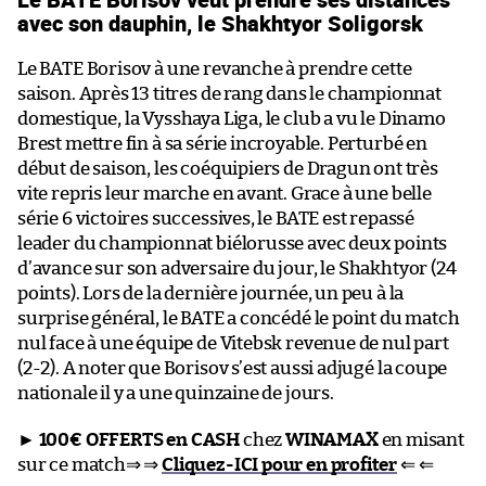
avec son dauphin, le Shakhtyor Soligorsk
Le BATE Borisov à une revanche à prendre cette
saison. Après 13 titres de rang dans le championnat
domestique, la Vysshaya Liga, le club a vu le Dinamo
Brest mettre fin à sa série incroyable. Perturbé en
début de saison, les coéquipiers de Dragun ont très
vite repris leur marche en avant. Grace à une belle
série 6 victoires successives, le BATE est repassé
leader du championnat biélorusse avec deux points
d’avance sur son adversaire du jour, le Shakhtyor (24
points). Lors de la dernière journée, un peu à la
surprise général, le BATE a concédé le point du match
nul face à une équipe de Vitebsk revenue de nul part
(2-2). A noter que Borisov s’est aussi adjugé la coupe
nationale il y a une quinzaine de jours.
►
100€ OFFERTS en CASH
chez
WINAMAX
en misant
sur ce match⇒ ⇒
Cliquez-ICI pour en profiter
⇐ ⇐