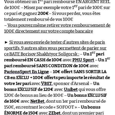
er
Vous obtenez un 1
pari remboursé EN ARGENT RÉEL
er
de 100€ – Misez par exemple votre 1
pari de 100€ sur
ce pari et gagnez
200€
– Si vous perdez, vous êtes
totalement remboursé de vos 100€
–
Vous pouvez même retirer votre remboursement de
100€ directement sur votre compte bancaire
►
Si vous avez envie de tester d’autres sites de paris
sportifs, 9 autres sites vous permettent de parier sur
er
ce BATE Borisov Shakhtyor Soligorsk :
–
Un 1
pari
er
remboursé EN CASH de 100€
avec
PMU Sport
–
Un 1
pari remboursé SANS CONDITION de 100€
avec
ParionsSport En Ligne
–
10€ offert SANS SORTIR LA
CB en EXCLU + 100€ offerts peu importe le résultat de
votre 1er pari
avec
VBET
, sponsor d’Arsenal –
Un
bonus EXCLUSIF de 120€
avec
Unibet
qui vous offre
120€ de bonus au lieu de 100€ –
Un bonus EXCLUSIF
de 160€
avec
NetBet
, dont un 1er pari remboursé de
150€, en rentrant le code « SOFOOT » –
Un bonus
ÉNORME de 150€
avec
ZEbet
, dont un premier pari