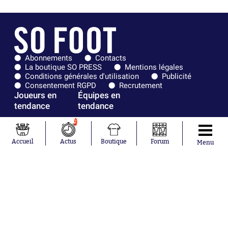
Abonnements
Contacts
La boutique SO PRESS
Mentions légales
Conditions générales d'utilisation
Publicité
Consentement RGPD
Recrutement
Joueurs en
Équipes en
tendance
tendance
2
Mohamed
Chelsea
Salah
Paris Saint-
Accueil
Actus
Boutique
Forum
Menu
Mykhailo
Germain
Mudryk
Bordeaux
Neymar
Olympique
Khalis Merah
lyonnais
Loïs Openda
FIFA
Moussa
Real Madrid
Niakhaté
RC Strasbourg
Nicolás
AC Milan
Tagliafico
France
Pavel Šulc
RC Lens