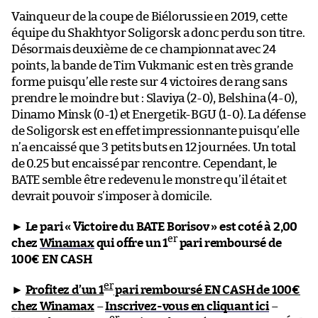
Vainqueur de la coupe de Biélorussie en 2019, cette
équipe du Shakhtyor Soligorsk a donc perdu son titre.
Désormais deuxième de ce championnat avec 24
points, la bande de Tim Vukmanic est en très grande
forme puisqu’elle reste sur 4 victoires de rang sans
prendre le moindre but : Slaviya (2-0), Belshina (4-0),
Dinamo Minsk (0-1) et Energetik-BGU (1-0). La défense
de Soligorsk est en effet impressionnante puisqu’elle
n’a encaissé que 3 petits buts en 12 journées. Un total
de 0.25 but encaissé par rencontre. Cependant, le
BATE semble être redevenu le monstre qu’il était et
devrait pouvoir s’imposer à domicile.
►
Le pari « Victoire du BATE Borisov » est coté à 2,00
er
chez
Winamax
qui offre un 1
pari remboursé de
100€ EN CASH
er
►
Profitez d’un 1
pari remboursé EN CASH de 100€
chez Winamax
–
Inscrivez-vous en cliquant ici
–