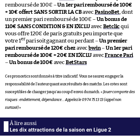
remboursé de 100€ –
Un 1er pari remboursé de 100€
+ 10€ offert SANS SORTIR LA CB
avec
PasinoBet
, dont
un premier pari remboursé de 100€ –
Un bonus de
110€ SANS CONDITION & EN EXCLU
avec
Betclic
qui
vous offre 120€ de paris gratuits peu importe que
er
votre 1
pari soit gagnant ou perdant –
Un premier
pari remboursé de 120€ chez
avec
bwin
–
Un 1er pari
remboursé de 100€ + 20€ EN EXCLU
avec
France Pari
–
Un bonus de 100€
avec
BetStars
Ces pronostics sont donnés à titre indicatif. Vous ne saurez engager la
responsabilité de l’auteur quant aux résultats des matchs. Les cotes sont
susceptibles de changer jusqu’au coup d’envoi du match. «
Jouer comporte des
risques : endettement, dépendance… Appelez le 09 74 75 13 13 (appel non
surtaxé)
»
Les dix attractions de la saison en Ligue 2