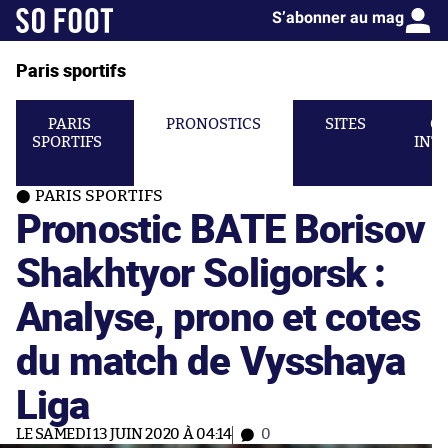
S’abonner au mag
Paris sportifs
PARIS
PRONOSTICS
SITES
C
SPORTIFS
INT
PARIS SPORTIFS
Pronostic BATE Borisov
Shakhtyor Soligorsk :
Analyse, prono et cotes
du match de Vysshaya
Liga
LE SAMEDI 13 JUIN 2020 À 04:14
0