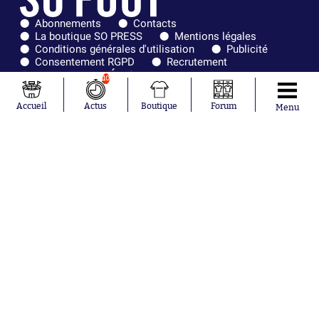
Abonnements
Contacts
La boutique SO PRESS
Mentions légales
Conditions générales d'utilisation
Publicité
Consentement RGPD
Recrutement
Joueurs en
Équipes en
10
tendance
tendance
Accueil
Actus
Boutique
Forum
Menu
Mohamed
Chelsea
Salah
Paris Saint-
Mykhailo
Germain
Mudryk
Bordeaux
Neymar
Olympique
Khalis Merah
lyonnais
Loïs Openda
FIFA
Moussa
Real Madrid
Niakhaté
RC Strasbourg
Nicolás
AC Milan
Tagliafico
France
Pavel Šulc
RC Lens
Josh Maja
Gauthier Hein