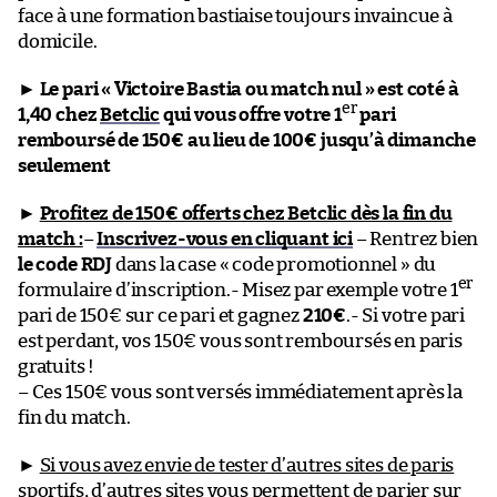
face à une formation bastiaise toujours invaincue à
domicile.
►
Le pari « Victoire Bastia ou match nul » est coté à
er
1,40 chez
Betclic
qui vous offre votre 1
pari
remboursé de 150€ au lieu de 100€ jusqu’à dimanche
seulement
►
Profitez de 150€ offerts chez Betclic dès la fin du
match :
–
Inscrivez-vous en cliquant ici
– Rentrez bien
le code RDJ
dans la case « code promotionnel » du
er
formulaire d’inscription.- Misez par exemple votre 1
pari de 150€ sur ce pari et gagnez
210€
.- Si votre pari
est perdant, vos 150€ vous sont remboursés en paris
gratuits !
– Ces 150€ vous sont versés immédiatement après la
fin du match.
►
Si vous avez envie de tester d’autres sites de paris
sportifs, d’autres sites vous permettent de parier sur