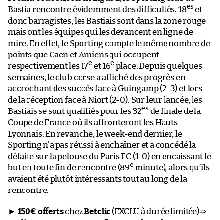
es
Bastia rencontre évidemment des difficultés. 18
et
donc barragistes, les Bastiais sont dans la zone rouge
mais ont les équipes qui les devancent en ligne de
mire. En effet, le Sporting compte le même nombre de
points que Caen et Amiens qui occupent
e
e
respectivement les 17
et 16
place. Depuis quelques
semaines, le club corse a affiché des progrès en
accrochant des succès face à Guingamp (2-3) et lors
de la réception face à Niort (2-0). Sur leur lancée, les
es
Bastiais se sont qualifiés pour les 32
de finale de la
Coupe de France où ils affronteront les Hauts-
Lyonnais. En revanche, le week-end dernier, le
Sporting n’a pas réussi à enchaîner et a concédé la
défaite sur la pelouse du Paris FC (1-0) en encaissant le
e
but en toute fin de rencontre (89
minute), alors qu’ils
avaient été plutôt intéressants tout au long de la
rencontre.
►
150€ offerts
chez
Betclic
(EXCLU à durée limitée)⇒