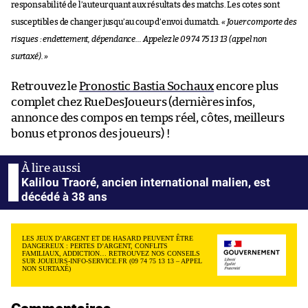
responsabilité de l’auteur quant aux résultats des matchs. Les cotes sont
susceptibles de changer jusqu’au coup d’envoi du match.
« Jouer comporte des
risques : endettement, dépendance… Appelez le 09 74 75 13 13 (appel non
surtaxé). »
Retrouvez le
Pronostic Bastia Sochaux
encore plus
complet chez RueDesJoueurs (dernières infos,
annonce des compos en temps réel, côtes, meilleurs
bonus et pronos des joueurs) !
Kalilou Traoré, ancien international malien, est
décédé à 38 ans
LES JEUX D’ARGENT ET DE HASARD PEUVENT ÊTRE
DANGEREUX : PERTES D’ARGENT, CONFLITS
FAMILIAUX, ADDICTION… RETROUVEZ NOS CONSEILS
SUR JOUEURS-INFO-SERVICE.FR (09 74 75 13 13 – APPEL
NON SURTAXÉ)