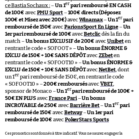
er
ce Bastia Sochaux :
–
Un 1
pari remboursé EN CASH
de 100€
avec
PMU Sport
–
100€ directs (Déposez
er
1O0€ et Misez avec 200€)
avec
Winamax
–
Un 1
pari
remboursé de 150€
avec
ParionsSport En Ligne
–
Un
1er pari remboursé de 100€
avec
Betclic
dès la fin du
match –
Un bonus EXCLUSIF de 200€
avec
Unibet
en
rentrant le code « SOFOOT » –
Un bonus ÉNORME &
EXCLU de 150€ + 10€ SANS DÉPÔT
avec
ZEbet
en
rentrant le code « SOFOOT10 » –
Un bonus ÉNORME &
EXCLU de 150€ + 10€ SANS DÉPÔT
avec
NetBet
, dont
er
un 1
pari remboursé de 150€, en rentrant le code
« SOFOOT10 » –
200€ remboursés
avec
VBET
,
er
sponsor de Monaco –
Un 1
pari remboursé de 100€ +
50€ EN PLUS
avec
France Pari
–
Un bonus
er
INCROYABLE de 250€
avec
Barrière Bet
–
Un 1
pari
remboursé de 150€
avec
Betway
–
Un 1er pari
remboursé de 100€
avec
PokerStars Sports
Ces pronostics sont donnés à titre indicatif. Vous ne saurez engager la