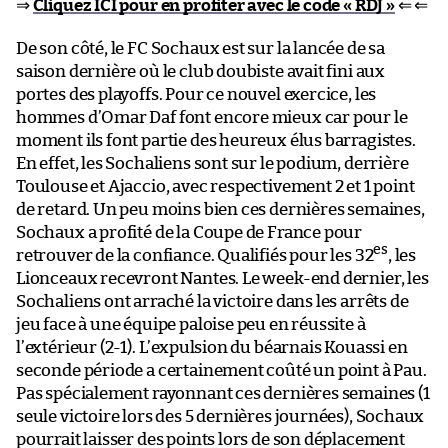
⇒
Cliquez ICI pour en profiter avec le code « RDJ »
⇐ ⇐
De son côté, le FC Sochaux est sur la lancée de sa
saison dernière où le club doubiste avait fini aux
portes des playoffs. Pour ce nouvel exercice, les
hommes d’Omar Daf font encore mieux car pour le
moment ils font partie des heureux élus barragistes.
En effet, les Sochaliens sont sur le podium, derrière
Toulouse et Ajaccio, avec respectivement 2 et 1 point
de retard. Un peu moins bien ces dernières semaines,
Sochaux a profité de la Coupe de France pour
es
retrouver de la confiance. Qualifiés pour les 32
, les
Lionceaux recevront Nantes. Le week-end dernier, les
Sochaliens ont arraché la victoire dans les arrêts de
jeu face à une équipe paloise peu en réussite à
l’extérieur (2-1). L’expulsion du béarnais Kouassi en
seconde période a certainement coûté un point à Pau.
Pas spécialement rayonnant ces dernières semaines (1
seule victoire lors des 5 dernières journées), Sochaux
pourrait laisser des points lors de son déplacement