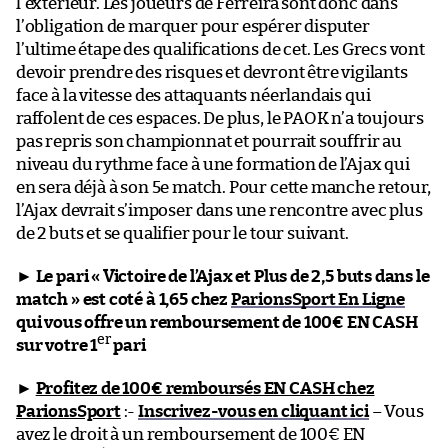
l’extérieur. Les joueurs de Ferreira sont donc dans
l’obligation de marquer pour espérer disputer
l’ultime étape des qualifications de cet. Les Grecs vont
devoir prendre des risques et devront être vigilants
face à la vitesse des attaquants néerlandais qui
raffolent de ces espaces. De plus, le PAOK n’a toujours
pas repris son championnat et pourrait souffrir au
niveau du rythme face à une formation de l’Ajax qui
en sera déjà à son 5e match. Pour cette manche retour,
l’Ajax devrait s’imposer dans une rencontre avec plus
de 2 buts et se qualifier pour le tour suivant.
►
Le pari « Victoire de l’Ajax et Plus de 2,5 buts dans le
match » est coté à 1,65 chez
ParionsSport En Ligne
qui vous offre un remboursement de 100€ EN CASH
er
sur votre 1
pari
►
Profitez de 100€ remboursés EN CASH chez
ParionsSport
:-
Inscrivez-vous en cliquant ici
– Vous
avez le droit à un remboursement de 100€ EN