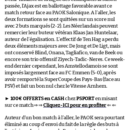
passée, l’Ajax est en ballottage favorable avant ce
match retour face au PAOK Salonique. A l’aller, les
deux formations se sont quittées sur un score nul
avec 2 buts marqués (2-2). Les Néerlandais peuvent
remercier leur buteur vétéran Klaas Jan Huntelaar,
auteur de l’égalisation. L’effectif de Ten Hag a perdu
deux éléments majeurs avec De Jong et De Ligt, mais
ont conservé Blind, Onana, Tagliafico, van de Beek ou
encore son trio offensif Ziyech-Tadic-Neres. Ce week-
end dernier cependant, les Amstellodamois se sont
imposés largement face au FC Emmen (5-0), après
avoir remporté la SuperCoupe des Pays-Bas (face au
PSV) et fait un bon nul chez le Vitesse Arnhem.
►
100€ OFFERTS en CASH
chez
PSPORT
en misant
sur ce match⇒ ⇒
Cliquez-ICI pour en profiter
⇐ ⇐
Auteur d’un bon match à l’aller, le PAOK sera pourtant
éliminé au coup d’envoi du fait de la règle des buts à