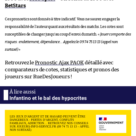
BetStars
Ces pronostics sont donnés à titre indicatif. Vous ne saurez engager la
responsabilité de l’auteur quant aux résultats des matchs. Les cotes sont
susceptibles de changer jusqu’au coup d’envoi du match. «
Jouer comporte des
risques : endettement, dépendance… Appelez le 09 74 75 13 13 (appel non
surtaxé)
»
Retrouvez le
Pronostic Ajax PAOK
détaillé avec
comparateurs de cotes, statistiques et pronos des
joueurs sur RueDesJoueurs !
Infantino et le bal des hypocrites
LES JEUX D’ARGENT ET DE HASARD PEUVENT ÊTRE
DANGEREUX : PERTES D’ARGENT, CONFLITS
FAMILIAUX, ADDICTION… RETROUVEZ NOS CONSEILS
SUR JOUEURS-INFO-SERVICE.FR (09 74 75 13 13 – APPEL
NON SURTAXÉ)