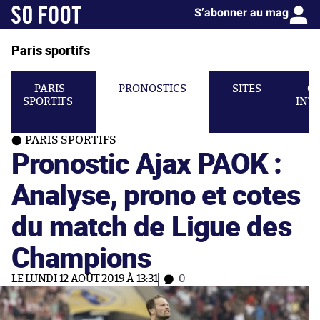
S’abonner au mag
Paris sportifs
PARIS
PRONOSTICS
SITES
C
SPORTIFS
INT
PARIS SPORTIFS
Pronostic Ajax PAOK :
Analyse, prono et cotes
du match de Ligue des
Champions
LE LUNDI 12 AOÛT 2019 À 13:31
0