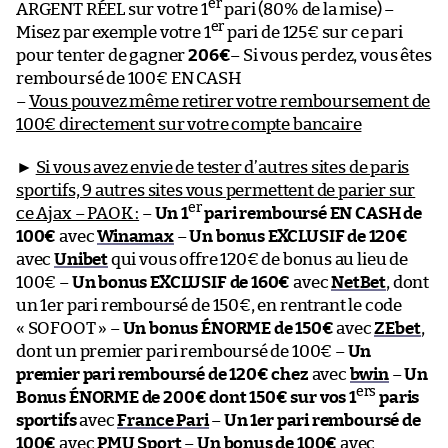
er
ARGENT RÉEL sur votre 1
pari (80% de la mise) –
er
Misez par exemple votre 1
pari de 125€ sur ce pari
pour tenter de gagner
206€
– Si vous perdez, vous êtes
remboursé de 100€ EN CASH
–
Vous pouvez même retirer votre remboursement de
100€ directement sur votre compte bancaire
►
Si vous avez envie de tester d’autres sites de paris
sportifs, 9 autres sites vous permettent de parier sur
er
ce Ajax – PAOK :
–
Un 1
pari remboursé EN CASH de
100€
avec
Winamax
–
Un bonus EXCLUSIF de 120€
avec
Unibet
qui vous offre 120€ de bonus au lieu de
100€ –
Un bonus EXCLUSIF de 160€
avec
NetBet
, dont
un 1er pari remboursé de 150€, en rentrant le code
« SOFOOT » –
Un bonus ÉNORME de 150€
avec
ZEbet
,
dont un premier pari remboursé de 100€ –
Un
premier pari remboursé de 120€ chez
avec
bwin
–
Un
ers
Bonus ÉNORME de 200€ dont 150€ sur vos 1
paris
sportifs
avec
France Pari
–
Un 1er pari remboursé de
100€
avec
PMU Sport
–
Un bonus de 100€
avec