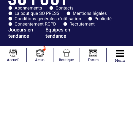
Abonnements
Contacts
La boutique SO PRESS
Mentions légales
Conditions générales d'utilisation
Publicité
Consentement RGPD
Recrutement
Joueurs en
Équipes en
tendance
tendance
Khalis Merah
FIFA
10
Loïs Openda
Real Madrid
Moussa
Bordeaux
Accueil
Actus
Boutique
Forum
Menu
Niakhaté
France
Nicolás
Chelsea
Tagliafico
Paris Saint-
Pavel Šulc
Germain
Gauthier Hein
Olympique
Lionel Messi
lyonnais
Gonzalo
AC Milan
García Torres
RC Strasbourg
Gio Reyna
RC Lens
Leandro
Paredes