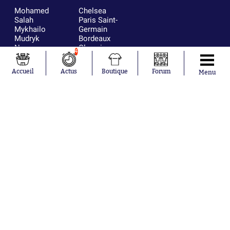
Mohamed
Chelsea
Salah
Paris Saint-
Mykhailo
Germain
Mudryk
Bordeaux
Neymar
Olympique
4
Khalis Merah
lyonnais
Loïs Openda
FIFA
Accueil
Actus
Boutique
Forum
Menu
Moussa
Real Madrid
Niakhaté
RC Strasbourg
Nicolás
AC Milan
Tagliafico
France
Pavel Šulc
RC Lens
Josh Maja
Gauthier Hein