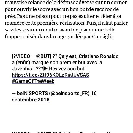
mauvaise relance de la défense adverse sur un corner
pour ouvrir le score avec un bon but de raccroc de
près. Pas une raison pour ne pas exulter et fêter à sa
manière cette première réalisation. Puis, il a fait parler
sa vitesse sur un contre avant de placer une belle
frappe croisée dans la cage gardée par Consigli.
[?️VIDEO – ⚽️BUT] ?? Ça y est, Cristiano Ronaldo
a (enfin) marqué son premier but avec la
Juventus ! ???▶️ Revivez son but :
https://t.co/Ztf96KOLzR
#JUVSAS
#GameOfTheWeek
— beIN SPORTS (@beinsports_FR)
16
septembre 2018