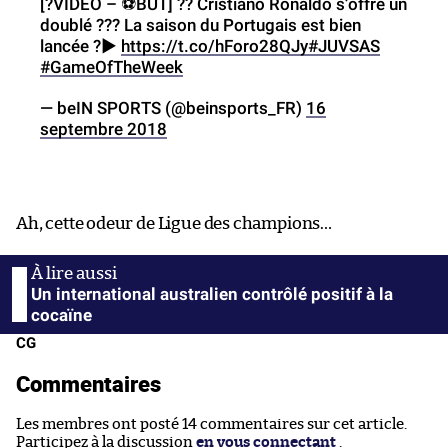
[?️VIDEO – ⚽️BUT] ?? Cristiano Ronaldo s’offre un
doublé ??? La saison du Portugais est bien
lancée ?▶️
https://t.co/hForo28QJy
#JUVSAS
#GameOfTheWeek
— beIN SPORTS (@beinsports_FR)
16
septembre 2018
Ah, cette odeur de Ligue des champions…
Un international australien contrôlé positif à la
cocaïne
CG
Commentaires
Les membres ont posté 14 commentaires sur cet article.
Participez à la discussion
en vous connectant
.