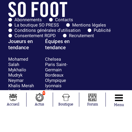
Abonnements
Contacts
La boutique SO PRESS
Mentions légales
Conditions générales d'utilisation
Publicité
Consentement RGPD
Recrutement
Joueurs en
Équipes en
tendance
tendance
Mohamed
Chelsea
Salah
Paris Saint-
Mykhailo
Germain
Mudryk
Bordeaux
Neymar
Olympique
Khalis Merah
lyonnais
Loïs Openda
FIFA
10
Moussa
Real Madrid
Niakhaté
RC Strasbourg
Accueil
Actus
Boutique
Forum
Menu
Nicolás
AC Milan
Tagliafico
France
Pavel Šulc
RC Lens
Josh Maja
Gauthier Hein