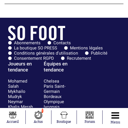
Abonnements
Contacts
La boutique SO PRESS
Mentions légales
Conditions générales d'utilisation
Publicité
Consentement RGPD
Recrutement
Joueurs en
Équipes en
tendance
tendance
Mohamed
Chelsea
Salah
Paris Saint-
Mykhailo
Germain
Mudryk
Bordeaux
Neymar
Olympique
Khalis Merah
lyonnais
2
Loïs Openda
FIFA
Moussa
Real Madrid
Niakhaté
RC Strasbourg
Accueil
Actus
Boutique
Forum
Menu
Nicolás
AC Milan