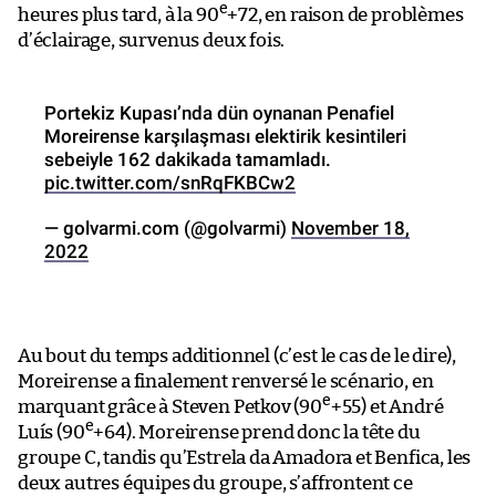
e
heures plus tard, à la 90
+72, en raison de problèmes
d’éclairage, survenus deux fois.
Portekiz Kupası’nda dün oynanan Penafiel
Moreirense karşılaşması elektirik kesintileri
sebeiyle 162 dakikada tamamladı.
pic.twitter.com/snRqFKBCw2
— golvarmi.com (@golvarmi)
November 18,
2022
Au bout du temps additionnel (c’est le cas de le dire),
Moreirense a finalement renversé le scénario, en
e
marquant grâce à Steven Petkov (90
+55) et André
e
Luís (90
+64). Moreirense prend donc la tête du
groupe C, tandis qu’Estrela da Amadora et Benfica, les
deux autres équipes du groupe, s’affrontent ce