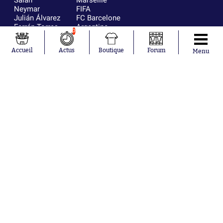
Salah
Marseille
Neymar
FIFA
Julián Álvarez
FC Barcelone
Ferrán Torres
Argentine
0
Kilian Corredor
Olympique
Franco
lyonnais
Accueil
Actus
Boutique
Forum
Menu
Mastantuono
AS Monaco
Orel Mangala
RC Strasbourg
Rio Mavuba
Trabzonspor