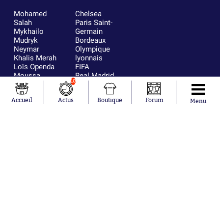
Mohamed
Chelsea
Salah
Paris Saint-
Mykhailo
Germain
Mudryk
Bordeaux
Neymar
Olympique
Khalis Merah
lyonnais
Loïs Openda
FIFA
Moussa
Real Madrid
10
Niakhaté
RC Strasbourg
Nicolás
AC Milan
Accueil
Actus
Boutique
Forum
Tagliafico
France
Menu
Pavel Šulc
RC Lens
Josh Maja
Gauthier Hein