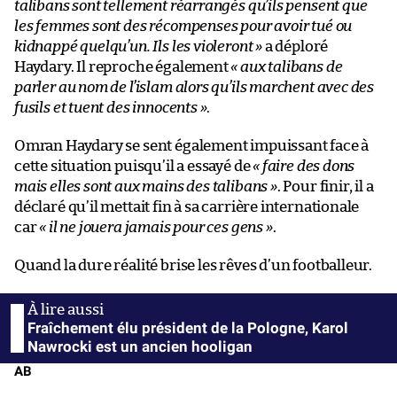
talibans sont tellement réarrangés qu’ils pensent que
les femmes sont des récompenses pour avoir tué ou
kidnappé quelqu’un. Ils les violeront »
a déploré
Haydary. Il reproche également
« aux talibans de
parler au nom de l’islam alors qu’ils marchent avec des
fusils et tuent des innocents »
.
Omran Haydary se sent également impuissant face à
cette situation puisqu’il a essayé de
« faire des dons
mais elles sont aux mains des talibans »
. Pour finir, il a
déclaré qu’il mettait fin à sa carrière internationale
car
« il ne jouera jamais pour ces gens »
.
Quand la dure réalité brise les rêves d’un footballeur.
Fraîchement élu président de la Pologne, Karol
Nawrocki est un ancien hooligan
AB