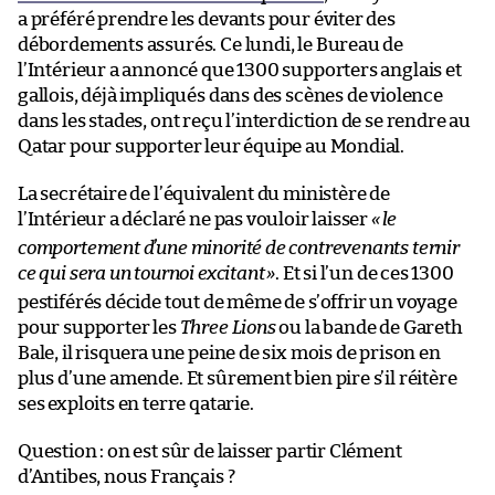
a préféré prendre les devants pour éviter des
débordements assurés. Ce lundi, le Bureau de
l’Intérieur a annoncé que 1300 supporters anglais et
gallois, déjà impliqués dans des scènes de violence
dans les stades, ont reçu l’interdiction de se rendre au
Qatar pour supporter leur équipe au Mondial.
La secrétaire de l’équivalent du ministère de
l’Intérieur a déclaré ne pas vouloir laisser
«
le
comportement d’une minorité de contrevenants ternir
ce qui sera un tournoi excitant
»
. Et si l’un de ces 1300
pestiférés décide tout de même de s’offrir un voyage
pour supporter les
Three Lions
ou la bande de Gareth
Bale, il risquera une peine de six mois de prison en
plus d’une amende. Et sûrement bien pire s’il réitère
ses exploits en terre qatarie.
Question : on est sûr de laisser partir Clément
d’Antibes, nous Français ?