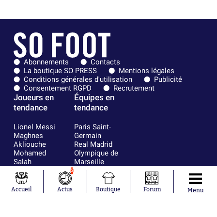
Abonnements
Contacts
La boutique SO PRESS
Mentions légales
Conditions générales d'utilisation
Publicité
Consentement RGPD
Recrutement
Joueurs en
Équipes en
tendance
tendance
Lionel Messi
Paris Saint-
Maghnes
Germain
Akliouche
Real Madrid
Mohamed
Olympique de
Salah
Marseille
Neymar
FIFA
6
Julián Álvarez
FC Barcelone
Ferrán Torres
Argentine
Accueil
Actus
Boutique
Forum
Menu
Kilian Corredor
Olympique
Franco
lyonnais
Mastantuono
AS Monaco