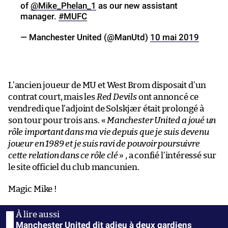
of
@Mike_Phelan_1
as our new assistant
manager.
#MUFC
— Manchester United (@ManUtd)
10 mai 2019
L’ancien joueur de MU et West Brom disposait d’un
contrat court, mais les
Red Devils
ont annoncé ce
vendredi que l’adjoint de Solskjær était prolongé à
son tour pour trois ans. «
Manchester United a joué un
rôle important dans ma vie depuis que je suis devenu
joueur en 1989 et je suis ravi de pouvoir poursuivre
cette relation dans ce rôle clé
» , a confié l’intéressé sur
le site officiel du club mancunien.
Magic Mike !
Manchester United dit adieu à deux gardiens