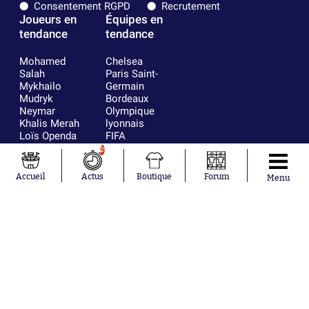
Consentement RGPD
Recrutement
Joueurs en
Équipes en
tendance
tendance
Mohamed
Chelsea
Salah
Paris Saint-
Mykhailo
Germain
Mudryk
Bordeaux
Neymar
Olympique
Khalis Merah
lyonnais
Loïs Openda
FIFA
Moussa
Real Madrid
2
Niakhaté
RC Strasbourg
Nicolás
AC Milan
Accueil
Actus
Boutique
Forum
Menu
Tagliafico
France
Pavel Šulc
RC Lens
Josh Maja
Gauthier Hein