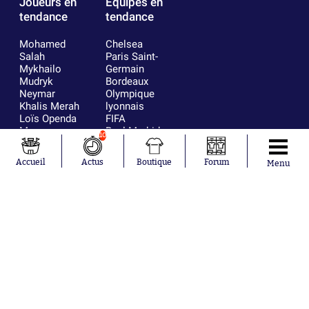
Joueurs en
Équipes en
tendance
tendance
Mohamed
Chelsea
Salah
Paris Saint-
Mykhailo
Germain
Mudryk
Bordeaux
Neymar
Olympique
Khalis Merah
lyonnais
Loïs Openda
FIFA
Moussa
Real Madrid
10
Niakhaté
RC Strasbourg
Nicolás
AC Milan
Accueil
Actus
Boutique
Forum
Menu
Tagliafico
France
Pavel Šulc
RC Lens
Josh Maja
Gauthier Hein