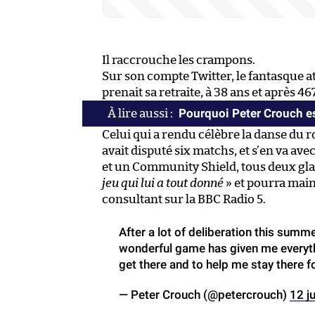
Il raccrouche les crampons.
Sur son compte Twitter, le fantasque a
prenait sa retraite, à 38 ans et après 
Pourquoi Peter Crouch es
Celui qui a rendu célèbre la danse du r
avait disputé six matchs, et s’en va av
et un Community Shield, tous deux gla
jeu qui lui a tout donné
» et pourra main
consultant sur la BBC Radio 5.
After a lot of deliberation this summe
wonderful game has given me everyth
get there and to help me stay there f
— Peter Crouch (@petercrouch)
12 ju