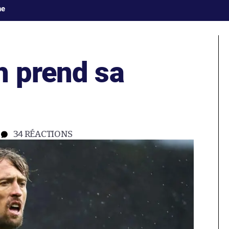
ne
h prend sa
34
RÉACTIONS