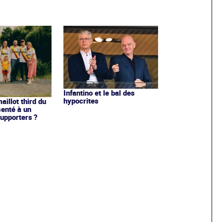
Infantino et le bal des
hypocrites
illot third du
enté à un
upporters ?