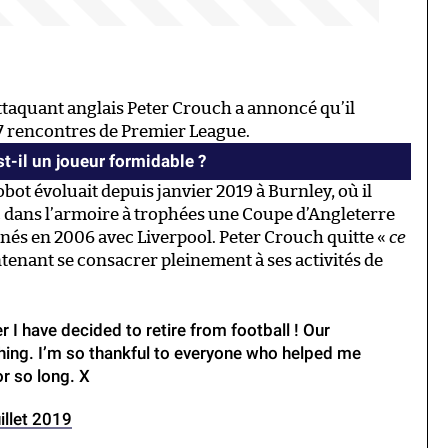
ttaquant anglais Peter Crouch a annoncé qu’il
467 rencontres de Premier League.
t-il un joueur formidable ?
obot évoluait depuis janvier 2019 à Burnley, où il
ec dans l’armoire à trophées une Coupe d’Angleterre
nés en 2006 avec Liverpool. Peter Crouch quitte «
ce
tenant se consacrer pleinement à ses activités de
r I have decided to retire from football ! Our
ing. I’m so thankful to everyone who helped me
or so long. X
illet 2019