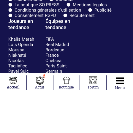
La boutique SO PRESS
Mentions légales
Conditions générales d'utilisation
Publicité
Consentement RGPD
Recrutement
Joueurs en
Équipes en
tendance
tendance
Khalis Merah
FIFA
Loïs Openda
Real Madrid
Moussa
Bordeaux
Niakhaté
France
Nicolás
Chelsea
Tagliafico
Paris Saint-
Pavel Šulc
Germain
Gauthier Hein
Olympique
1
Lionel Messi
lyonnais
Gonzalo
AC Milan
Accueil
Actus
Boutique
Forum
Menu
García Torres
RC Strasbourg
Gio Reyna
RC Lens
Leandro
Paredes