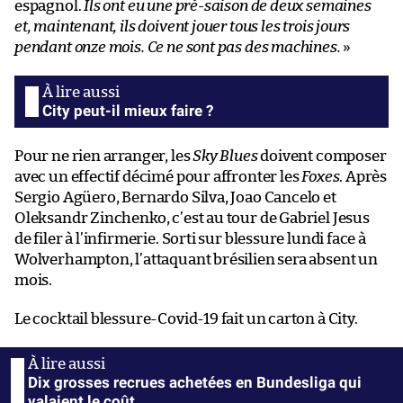
espagnol.
Ils ont eu une pré-saison de deux semaines
et, maintenant, ils doivent jouer tous les trois jours
pendant onze mois. Ce ne sont pas des machines.
»
City peut-il mieux faire ?
Pour ne rien arranger, les
Sky Blues
doivent composer
avec un effectif décimé pour affronter les
Foxes
. Après
Sergio Agüero, Bernardo Silva, Joao Cancelo et
Oleksandr Zinchenko, c’est au tour de Gabriel Jesus
de filer à l’infirmerie. Sorti sur blessure lundi face à
Wolverhampton, l’attaquant brésilien sera absent un
mois.
Le cocktail blessure-Covid-19 fait un carton à City.
Dix grosses recrues achetées en Bundesliga qui
valaient le coût