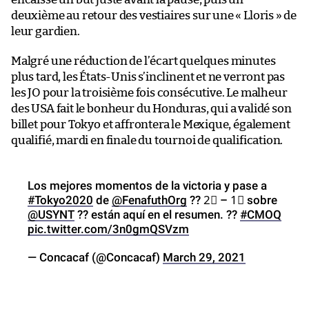
deuxième au retour des vestiaires sur une « Lloris » de
leur gardien.
Malgré une réduction de l’écart quelques minutes
plus tard, les États-Unis s’inclinent et ne verront pas
les JO pour la troisième fois consécutive. Le malheur
des USA fait le bonheur du Honduras, qui a validé son
billet pour Tokyo et affrontera le Mexique, également
qualifié, mardi en finale du tournoi de qualification.
Los mejores momentos de la victoria y pase a
#Tokyo2020
de
@FenafuthOrg
?? 2⃣ – 1⃣ sobre
@USYNT
?? están aquí en el resumen. ??
#CMOQ
pic.twitter.com/3n0gmQSVzm
— Concacaf (@Concacaf)
March 29, 2021