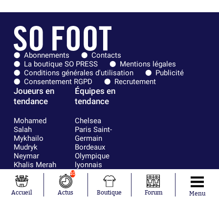
Abonnements
Contacts
La boutique SO PRESS
Mentions légales
Conditions générales d'utilisation
Publicité
Consentement RGPD
Recrutement
Joueurs en
Équipes en
tendance
tendance
Mohamed
Chelsea
Salah
Paris Saint-
Mykhailo
Germain
Mudryk
Bordeaux
Neymar
Olympique
Khalis Merah
lyonnais
Loïs Openda
FIFA
10
Moussa
Real Madrid
Niakhaté
RC Strasbourg
Accueil
Actus
Boutique
Forum
Menu
Nicolás
AC Milan
Tagliafico
France
Pavel Šulc
RC Lens