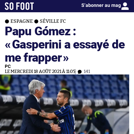
S’abonner au mag
ESPAGNE
SÉVILLE FC
Papu Gómez :
«
Gasperini a essayé de
me frapper
»
PC
LE MERCREDI 18 AOÛT 2021 À 11:05
141