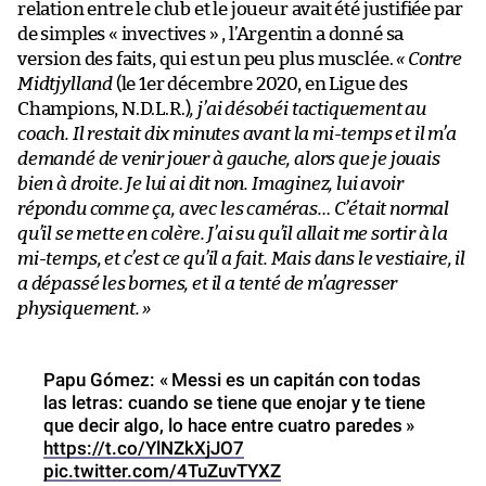
relation entre le club et le joueur avait été justifiée par
de simples « invectives » , l’Argentin a donné sa
version des faits, qui est un peu plus musclée.
« Contre
Midtjylland
(le 1er décembre 2020, en Ligue des
Champions, N.D.L.R.)
, j’ai désobéi tactiquement au
coach. Il restait dix minutes avant la mi-temps et il m’a
demandé de venir jouer à gauche, alors que je jouais
bien à droite. Je lui ai dit non. Imaginez, lui avoir
répondu comme ça, avec les caméras… C’était normal
qu’il se mette en colère. J’ai su qu’il allait me sortir à la
mi-temps, et c’est ce qu’il a fait. Mais dans le vestiaire, il
a dépassé les bornes, et il a tenté de m’agresser
physiquement. »
Papu Gómez: « Messi es un capitán con todas
las letras: cuando se tiene que enojar y te tiene
que decir algo, lo hace entre cuatro paredes »
https://t.co/YlNZkXjJO7
pic.twitter.com/4TuZuvTYXZ