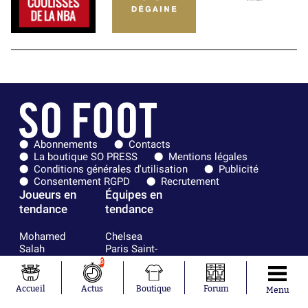
Abonnements
Contacts
La boutique SO PRESS
Mentions légales
Conditions générales d'utilisation
Publicité
Consentement RGPD
Recrutement
Joueurs en
Équipes en
tendance
tendance
Mohamed
Chelsea
Salah
Paris Saint-
Mykhailo
Germain
6
Mudryk
Bordeaux
Neymar
Olympique
Accueil
Actus
Boutique
Forum
Menu
Khalis Merah
lyonnais