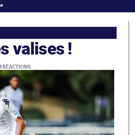
ne
s valises !
4
RÉACTIONS