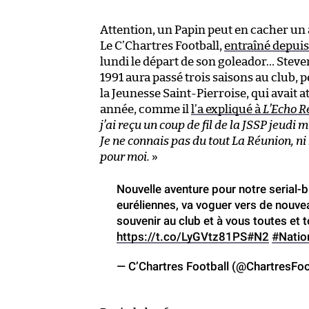
Attention, un Papin peut en cacher un 
Le C’Chartres Football,
entraîné depuis
lundi le départ de son goleador… Steve
1991 aura passé trois saisons au club, 
la Jeunesse Saint-Pierroise, qui avait at
année, comme il
l’a expliqué à
L’Echo R
j’ai reçu un coup de fil de la JSSP jeudi 
Je ne connais pas du tout La Réunion, ni
pour moi.
»
Nouvelle aventure pour notre serial-
euréliennes, va voguer vers de nouve
souvenir au club et à vous toutes et 
https://t.co/LyGVtz81PS
#N2
#Natio
— C’Chartres Football (@ChartresFo