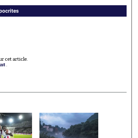
ypocrites
 cet article.
ant
.