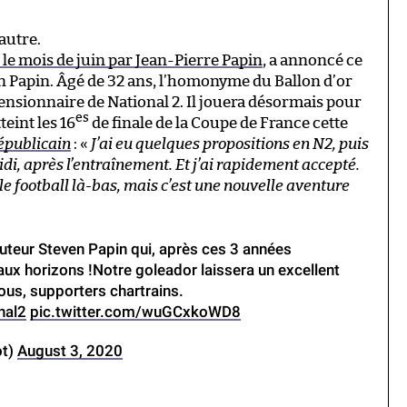
autre.
 le mois de juin par Jean-Pierre Papin
, a annoncé ce
n Papin. Âgé de 32 ans, l’homonyme du Ballon d’or
pensionnaire de National 2. Il jouera désormais pour
es
teint les 16
de finale de la Coupe de France cette
épublicain
: «
J’ai eu quelques propositions en N2, puis
midi, après l’entraînement. Et j’ai rapidement accepté.
 le football là-bas, mais c’est une nouvelle aventure
buteur Steven Papin qui, après ces 3 années
aux horizons !Notre goleador laissera un excellent
tous, supporters chartrains.
nal2
pic.twitter.com/wuGCxkoWD8
ot)
August 3, 2020