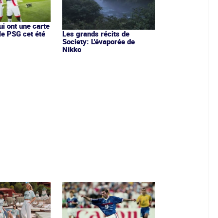
ui ont une carte
le PSG cet été
Les grands récits de
Society: L'évaporée de
Nikko