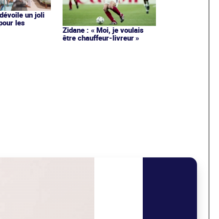
évoile un joli
 pour les
Zidane : « Moi, je voulais
être chauffeur-livreur »