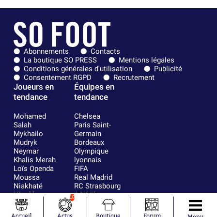
Abonnements
Contacts
La boutique SO PRESS
Mentions légales
Conditions générales d'utilisation
Publicité
Consentement RGPD
Recrutement
Joueurs en
Équipes en
tendance
tendance
Mohamed
Chelsea
Salah
Paris Saint-
Mykhailo
Germain
Mudryk
Bordeaux
Neymar
Olympique
Khalis Merah
lyonnais
Loïs Openda
FIFA
Moussa
Real Madrid
Niakhaté
RC Strasbourg
Nicolás
AC Milan
10
Tagliafico
France
Pavel Šulc
RC Lens
Accueil
Actus
Boutique
Forum