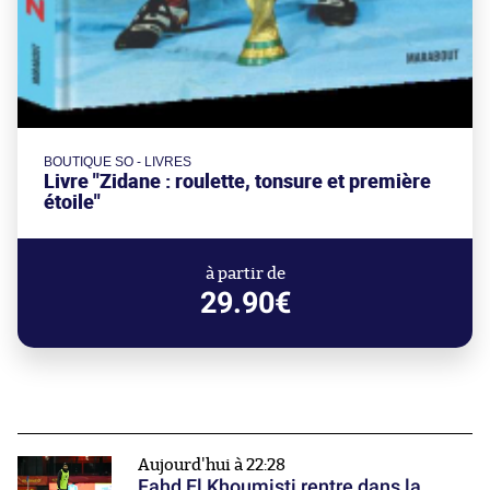
BOUTIQUE SO - LIVRES
Livre "Zidane : roulette, tonsure et première
étoile"
à partir de
29.90€
Aujourd'hui à 22:28
Fahd El Khoumisti rentre dans la