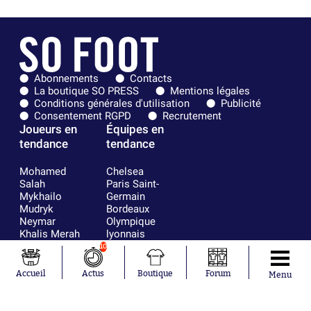
Abonnements
Contacts
La boutique SO PRESS
Mentions légales
Conditions générales d'utilisation
Publicité
Consentement RGPD
Recrutement
Joueurs en
Équipes en
tendance
tendance
Mohamed
Chelsea
Salah
Paris Saint-
Mykhailo
Germain
Mudryk
Bordeaux
Neymar
Olympique
Khalis Merah
lyonnais
Loïs Openda
FIFA
10
Moussa
Real Madrid
Niakhaté
RC Strasbourg
Accueil
Actus
Boutique
Forum
Menu
Nicolás
AC Milan
Tagliafico
France
Pavel Šulc
RC Lens