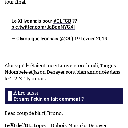
tour final.
Le XI lyonnais pour
#OLFCB
??
pic.twitter.com/JaBqgNYGXl
— Olympique lyonnais (@OL)
19 février 2019
Alors qu’ils étaient incertains encore lundi, Tanguy
Ndombele et Jason Denayer sont bien annoncés dans
le 4-2-3-1 lyonnais.
Et sans Fekir, on fait comment ?
Beau coup de bluff, Bruno.
Le XI de l’OL :
Lopes – Dubois, Marcelo, Denayer,