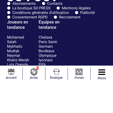
Abonnements
Contacts
La boutique SO PRESS
Mentions légales
Conditions générales d'utilisation
Publicité
Consentement RGPD
Recrutement
Joueurs en
Équipes en
tendance
tendance
Mohamed
Chelsea
Salah
Paris Saint-
Mykhailo
Germain
Mudryk
Bordeaux
Neymar
Olympique
Khalis Merah
lyonnais
Loïs Openda
FIFA
10
Moussa
Real Madrid
Niakhaté
RC Strasbourg
Nicolás
AC Milan
Accueil
Actus
Boutique
Forum
Menu
Tagliafico
France
Pavel Šulc
RC Lens
Josh Maja
Gauthier Hein