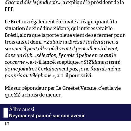
d’accord dès le jeudi soir »
, a expliqué le président de la
FFF.
Le Breton a également été invité à réagir quant à la
situation de Zinédine Zidane, qui intéresserait le
Brésil, alors que la porte bleue vient de se fermer pour
trois ans et demi.
« Zidane au Brésil ? Je n’en ai rien à
secouer, il peut aller où il veut ! Il peut aller où il veut,
dans un club… sélection, j’y crois à peine en ce qui le
concerne »
, a-t-il lancé, sceptique.
« Si Zidane a tenté
de me joindre ? Certainement pas, je ne l’aurais même
pas pris au téléphone »
, a-t-il poursuivi.
Mis sur répondeur par Le Graët et Varane, c’est la vie
que ZZ a choisi de mener.
Neymar est paumé sur son avenir
LT