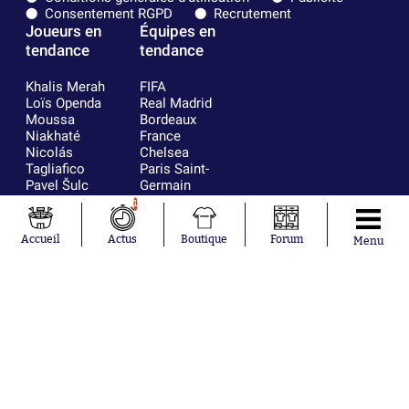
Consentement RGPD
Recrutement
Joueurs en
Équipes en
tendance
tendance
Khalis Merah
FIFA
Loïs Openda
Real Madrid
Moussa
Bordeaux
Niakhaté
France
Nicolás
Chelsea
Tagliafico
Paris Saint-
Pavel Šulc
Germain
Gauthier Hein
Olympique
1
Lionel Messi
lyonnais
Gonzalo
AC Milan
Accueil
Actus
Boutique
Forum
Menu
García Torres
RC Strasbourg
Gio Reyna
RC Lens
Leandro
Paredes