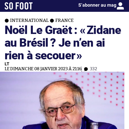
S’abonner au mag
INTERNATIONAL
FRANCE
Noël Le Graët : «
Zidane
au Brésil ? Je n’en ai
rien à secouer
»
LT
LE DIMANCHE 08 JANVIER 2023 À 21:16
332