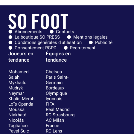
Abonnements
Contacts
La boutique SO PRESS
Mentions légales
Conditions générales d'utilisation
Publicité
Consentement RGPD
Recrutement
Joueurs en
Équipes en
tendance
tendance
Mohamed
Chelsea
Salah
Paris Saint-
Mykhailo
Germain
Mudryk
Bordeaux
Neymar
Olympique
Khalis Merah
lyonnais
Loïs Openda
FIFA
Moussa
Real Madrid
Niakhaté
RC Strasbourg
Nicolás
AC Milan
Tagliafico
France
Pavel Šulc
RC Lens