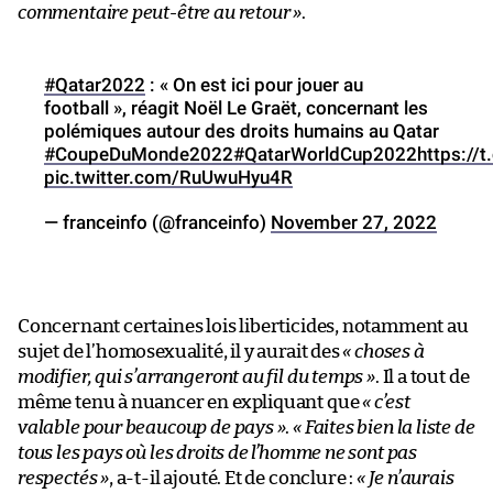
commentaire peut-être au retour »
.
#Qatar2022
: « On est ici pour jouer au
football », réagit Noël Le Graët, concernant les
polémiques autour des droits humains au Qatar
#CoupeDuMonde2022
#QatarWorldCup2022
https:/
pic.twitter.com/RuUwuHyu4R
— franceinfo (@franceinfo)
November 27, 2022
Concernant certaines lois liberticides, notamment au
sujet de l’homosexualité, il y aurait des
« choses à
modifier, qui s’arrangeront au fil du temps »
. Il a tout de
même tenu à nuancer en expliquant que
« c’est
valable pour beaucoup de pays »
.
« Faites bien la liste de
tous les pays où les droits de l’homme ne sont pas
respectés »
, a-t-il ajouté. Et de conclure :
« Je n’aurais