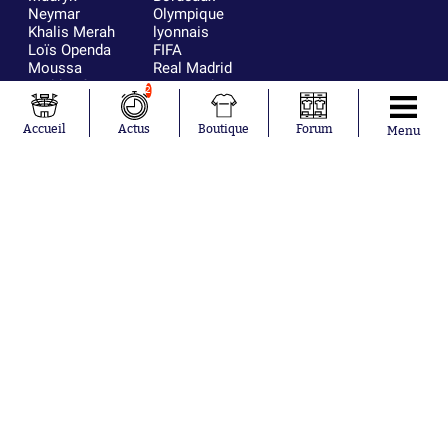
Neymar
Olympique
Khalis Merah
lyonnais
Loïs Openda
FIFA
Moussa
Real Madrid
Niakhaté
RC Strasbourg
2
Nicolás
AC Milan
Tagliafico
France
Accueil
Actus
Boutique
Forum
Menu
Pavel Šulc
RC Lens
Josh Maja
Gauthier Hein