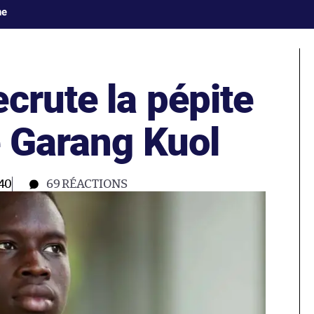
ne
crute la pépite
e Garang Kuol
40
69
RÉACTIONS