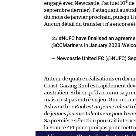
e
engagé avec Newcastle, l’actuel 10
de 
septembre dernier), l’attaquant australi
du mois de janvier prochain, puisqu’il a
Aucun détail du transfert n’a encore 
✍️
#NUFC
have finalised an agreemen
@CCMariners
in January 2023.Welco
— Newcastle United FC (@NUFC)
Sep
Auteur de quatre réalisations en dix 
Coast, Garang Kuol est rapidement de
australien. Si bien qu’il a connu sa pre
mais n’est pas entré en jeu. Une recrue 
Ashworth :
« Kuol est un jeune talent t
de jeunes joueurs talentueux pour l’aven
Sa première sélection pourrait interve
la France ? Et pourquoi pas pour mettr