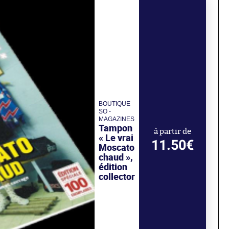
BOUTIQUE
SO -
MAGAZINES
Tampon
à partir de
« Le vrai
11.50€
Moscato
chaud »,
édition
collector