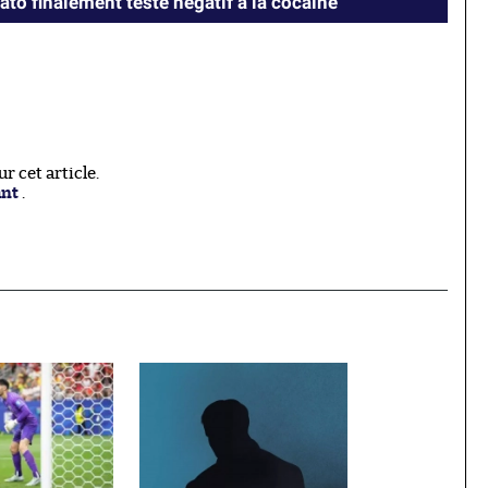
pato finalement testé négatif à la cocaïne
 cet article.
ant
.