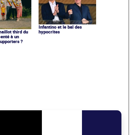
Infantino et le bal des
hypocrites
illot third du
enté à un
upporters ?