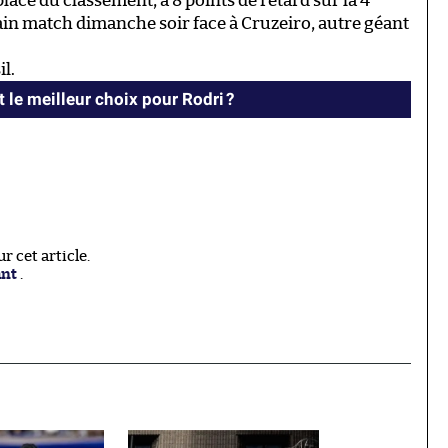
lace du classement, à 8 points de retard sur la 4
n match dimanche soir face à Cruzeiro, autre géant
l.
t le meilleur choix pour Rodri ?
 cet article.
ant
.