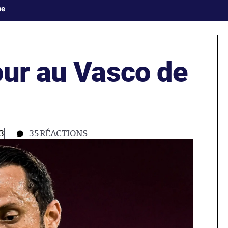
ne
our au Vasco de
3
35
RÉACTIONS