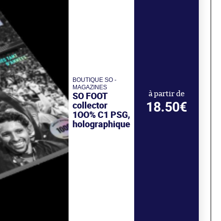
BOUTIQUE SO -
MAGAZINES
SO FOOT
à partir de
18.50€
collector
1OO% C1 PSG,
holographique