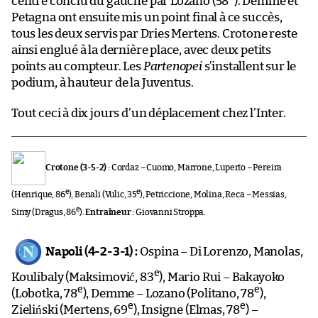
centre conclu du gauche par Lozano (58
). Demme et
Petagna ont ensuite mis un point final à ce succès,
tous les deux servis par Dries Mertens. Crotone reste
ainsi englué à la dernière place, avec deux petits
points au compteur. Les
Partenopei
s’installent sur le
podium, à hauteur de la Juventus.
Tout ceci à dix jours d’un déplacement chez l’Inter.
Crotone (3-5-2) :
Cordaz – Cuomo, Marrone, Luperto – Pereira
e
e
(Henrique, 86
), Benali (Vulic, 35
), Petriccione, Molina, Reca – Messias,
e
Simy (Dragus, 86
).
Entraîneur :
Giovanni Stroppa.
Napoli (4-2-3-1) :
Ospina – Di Lorenzo, Manolas,
e
Koulibaly (Maksimović, 83
), Mario Rui – Bakayoko
e
e
(Lobotka, 78
), Demme – Lozano (Politano, 78
),
e
e
Zieliński (Mertens, 69
), Insigne (Elmas, 78
) –