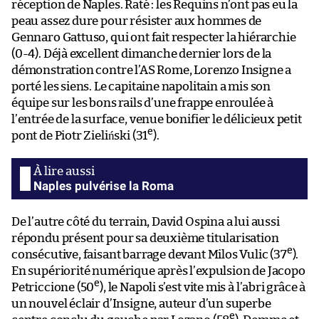
réception de Naples. Raté : les Requins n’ont pas eu la
peau assez dure pour résister aux hommes de
Gennaro Gattuso, qui ont fait respecter la hiérarchie
(0-4). Déjà excellent dimanche dernier lors de la
démonstration contre l’AS Rome, Lorenzo Insigne a
porté les siens. Le capitaine napolitain a mis son
équipe sur les bons rails d’une frappe enroulée à
l’entrée de la surface, venue bonifier le délicieux petit
e
pont de Piotr Zieliński (31
).
Naples pulvérise la Roma
De l’autre côté du terrain, David Ospina a lui aussi
répondu présent pour sa deuxième titularisation
e
consécutive, faisant barrage devant Milos Vulic (37
).
En supériorité numérique après l’expulsion de Jacopo
e
Petriccione (50
), le Napoli s’est vite mis à l’abri grâce à
un nouvel éclair d’Insigne, auteur d’un superbe
e