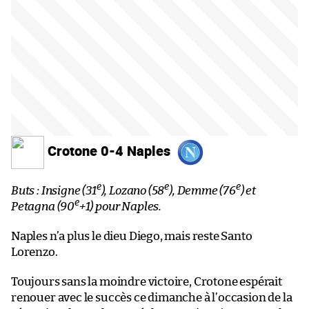
Crotone 0-4 Naples
e
e
e
Buts : Insigne (31
), Lozano (58
), Demme (76
) et
e
Petagna (90
+1) pour Naples.
Naples n’a plus le dieu Diego, mais reste Santo
Lorenzo.
Toujours sans la moindre victoire, Crotone espérait
renouer avec le succès ce dimanche à l’occasion de la