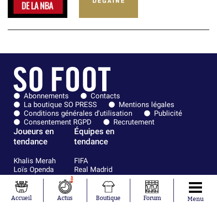
Abonnements
Contacts
La boutique SO PRESS
Mentions légales
Conditions générales d'utilisation
Publicité
Consentement RGPD
Recrutement
Joueurs en
Équipes en
tendance
tendance
Khalis Merah
FIFA
Loïs Openda
Real Madrid
Moussa
Bordeaux
1
Niakhaté
France
Nicolás
Chelsea
Accueil
Actus
Boutique
Forum
Menu
Tagliafico
Paris Saint-
Pavel Šulc
Germain