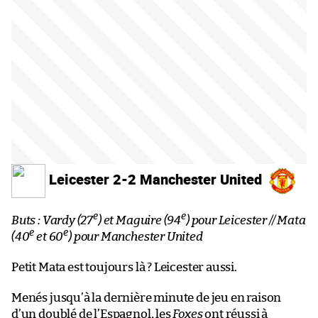
Leicester 2-2 Manchester United
e
e
Buts : Vardy (27
) et Maguire (94
) pour Leicester // Mata
e
e
(40
et 60
) pour Manchester United
Petit Mata est toujours là ? Leicester aussi.
Menés jusqu’à la dernière minute de jeu en raison
d’un doublé de l’Espagnol, les
Foxes
ont réussi à