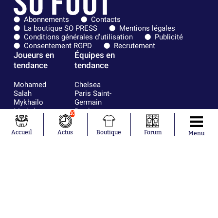
Abonnements
Contacts
La boutique SO PRESS
Mentions légales
Conditions générales d'utilisation
Publicité
Consentement RGPD
Recrutement
Joueurs en
Équipes en
tendance
tendance
Mohamed
Chelsea
Salah
Paris Saint-
Mykhailo
Germain
Mudryk
Bordeaux
10
Neymar
Olympique
Khalis Merah
lyonnais
Accueil
Actus
Boutique
Forum
Menu
Loïs Openda
FIFA
Moussa
Real Madrid
Niakhaté
RC Strasbourg
Nicolás
AC Milan
Tagliafico
France
Pavel Šulc
RC Lens
Josh Maja
Gauthier Hein