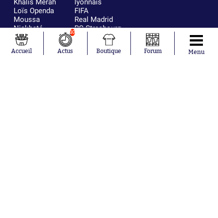
Khalis Merah
lyonnais
Loïs Openda
FIFA
Moussa
Real Madrid
Niakhaté
RC Strasbourg
10
Nicolás
AC Milan
Tagliafico
France
Accueil
Actus
Boutique
Forum
Menu
Pavel Šulc
RC Lens
Josh Maja
Gauthier Hein