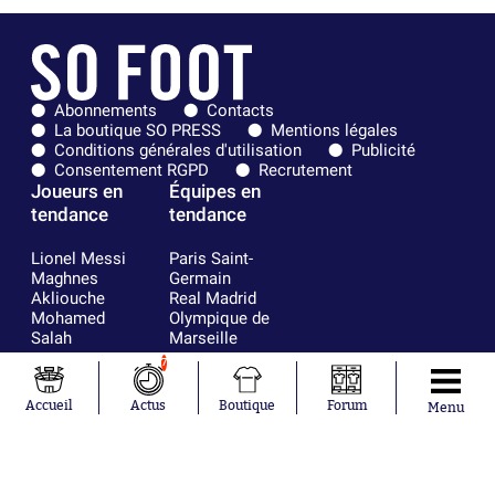
Abonnements
Contacts
La boutique SO PRESS
Mentions légales
Conditions générales d'utilisation
Publicité
Consentement RGPD
Recrutement
Joueurs en
Équipes en
tendance
tendance
Lionel Messi
Paris Saint-
Maghnes
Germain
Akliouche
Real Madrid
Mohamed
Olympique de
Salah
Marseille
Neymar
FIFA
7
Julián Álvarez
FC Barcelone
Ferrán Torres
Argentine
Accueil
Actus
Boutique
Forum
Menu
Kilian Corredor
Olympique
Franco
lyonnais
Mastantuono
AS Monaco
Orel Mangala
RC Strasbourg