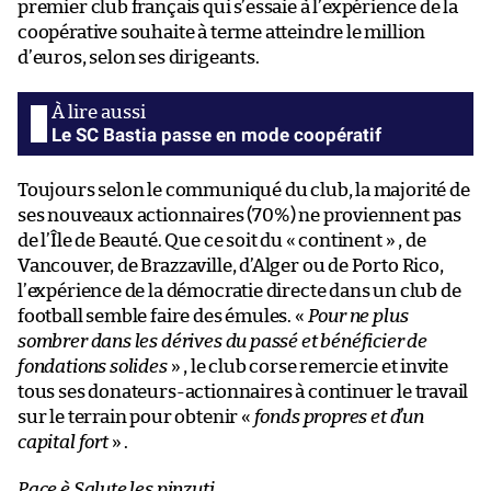
premier club français qui s’essaie à l’expérience de la
coopérative souhaite à terme atteindre le million
d’euros, selon ses dirigeants.
Le SC Bastia passe en mode coopératif
Toujours selon le communiqué du club, la majorité de
ses nouveaux actionnaires (70%) ne proviennent pas
de l’Île de Beauté. Que ce soit du « continent » , de
Vancouver, de Brazzaville, d’Alger ou de Porto Rico,
l’expérience de la démocratie directe dans un club de
football semble faire des émules. «
Pour ne plus
sombrer dans les dérives du passé et bénéficier de
fondations solides
» , le club corse remercie et invite
tous ses donateurs-actionnaires à continuer le travail
sur le terrain pour obtenir «
fonds propres et d’un
capital fort
» .
Pace è Salute les pinzuti
.