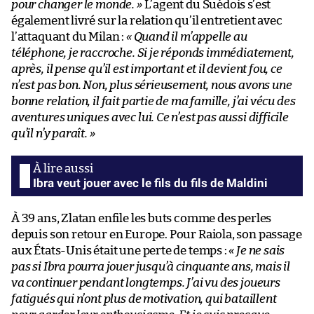
pour changer le monde. »
L’agent du Suédois s’est
également livré sur la relation qu’il entretient avec
l’attaquant du Milan :
« Quand il m’appelle au
téléphone, je raccroche. Si je réponds immédiatement,
après, il pense qu’il est important et il devient fou, ce
n’est pas bon. Non, plus sérieusement, nous avons une
bonne relation, il fait partie de ma famille, j’ai vécu des
aventures uniques avec lui. Ce n’est pas aussi difficile
qu’il n’y paraît. »
Ibra veut jouer avec le fils du fils de Maldini
À 39 ans, Zlatan enfile les buts comme des perles
depuis son retour en Europe. Pour Raiola, son passage
aux États-Unis était une perte de temps :
« Je ne sais
pas si Ibra pourra jouer jusqu’à cinquante ans, mais il
va continuer pendant longtemps. J’ai vu des joueurs
fatigués qui n’ont plus de motivation, qui bataillent