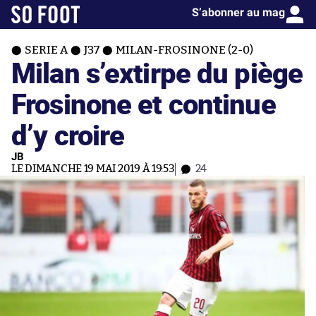
S’abonner au mag
SERIE A
J37
MILAN-FROSINONE (2-0)
Milan s’extirpe du piège
Frosinone et continue
d’y croire
JB
LE DIMANCHE 19 MAI 2019 À 19:53
24