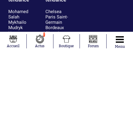
Mohamed
Chelsea
Salah
Paris Saint-
Mykhailo
Germain
Mudryk
Bordeaux
Neymar
Olympique
2
Khalis Merah
lyonnais
Loïs Openda
FIFA
Accueil
Actus
Boutique
Forum
Menu
Moussa
Real Madrid
Niakhaté
RC Strasbourg
Nicolás
AC Milan
Tagliafico
France
Pavel Šulc
RC Lens
Josh Maja
Gauthier Hein