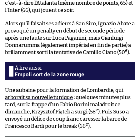
c’est-à-dire l’Atalanta (même nombre de points, 65) et
l’Inter (66), qui jouent ce soir.
Alors qu’il faisait ses adieux à San Siro, Ignazio Abate a
provoqué un penalty en début de seconde période
après une faute sur Luca Paganini, mais Gianluigi
Donnarumma (également impérial en fin de partie) a
e
brillamment sorti la tentative de Camillo Ciano (50
).
Empoli sort de la zone rouge
Une aubaine pour la formation de Lombardie, qui
arborait sa nouvelle tunique
: quelques minutes plus
tard, sur la frappe d’un Fabio Borini maladroit ce
e
dimanche, Krzysztof Piątek a surgi (58
). Puis Suso a
envoyé un délice de coup franc caresser la barre de
e
Francesco Bardi pour le break (66
).