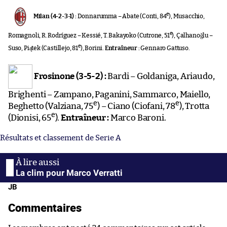
e
Milan (4-2-3-1) :
Donnarumma – Abate (Conti, 84
), Musacchio,
e
Romagnoli, R. Rodríguez – Kessié, T. Bakayoko (Cutrone, 51
), Çalhanoğlu –
e
Suso, Piątek (Castillejo, 81
), Borini.
Entraîneur :
Gennaro Gattuso.
Frosinone (3-5-2) :
Bardi – Goldaniga, Ariaudo,
Brighenti – Zampano, Paganini, Sammarco, Maiello,
e
e
Beghetto (Valziana, 75
) – Ciano (Ciofani, 78
), Trotta
e
(Dionisi, 65
).
Entraîneur :
Marco Baroni.
Résultats et classement de Serie A
La clim pour Marco Verratti
JB
Commentaires