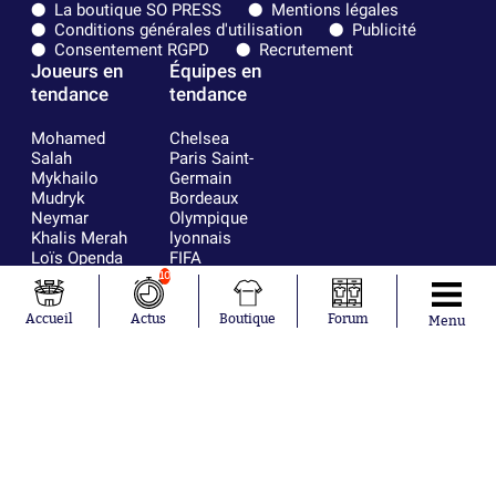
La boutique SO PRESS
Mentions légales
Conditions générales d'utilisation
Publicité
Consentement RGPD
Recrutement
Joueurs en
Équipes en
tendance
tendance
Mohamed
Chelsea
Salah
Paris Saint-
Mykhailo
Germain
Mudryk
Bordeaux
Neymar
Olympique
Khalis Merah
lyonnais
Loïs Openda
FIFA
Moussa
Real Madrid
10
Niakhaté
RC Strasbourg
Nicolás
AC Milan
Accueil
Actus
Boutique
Forum
Menu
Tagliafico
France
Pavel Šulc
RC Lens
Josh Maja
Gauthier Hein