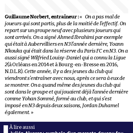
Guillaume Norbert, entraîneur :
«
On a pas mal de
joueurs qui sont partis, plus de la moitié de l’effectif. On
repart sur un groupe neuf avec plusieurs joueurs qui
sont arrivés. On a signé Ahmed Ibrahimi par exemple
qui était à Aubervilliers en N3 l’année dernière, Yoann
Nkouka qui était dans la réserve du Paris FC en N3. On a
aussi signé Wilfried Louisy-Daniel qui a connu la Ligue
2
(à Orléans en 2014 et à Bourg-en-Bresse en 2016,
N.D.L.R)
. Cette année, il y a des jeunes du club qui
viendront s’entraîner avec nous, après ce sera à eux de
se montrer. On a quand même des jeunes du club qui
sont dans le groupe et qui jouaient déjà l’année dernière
comme Yohan Sommé, formé au club, et qui s’est
imposé en N3 depuis deux saisons, Jordan Duhamel
également.
»