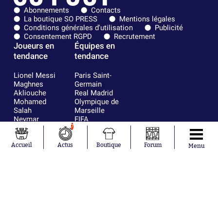
Abonnements
Contacts
La boutique SO PRESS
Mentions légales
Conditions générales d'utilisation
Publicité
Consentement RGPD
Recrutement
Joueurs en
Équipes en
tendance
tendance
Lionel Messi
Paris Saint-
Maghnes
Germain
Akliouche
Real Madrid
Mohamed
Olympique de
Salah
Marseille
Neymar
FIFA
Julián Álvarez
FC Barcelone
7
Ferrán Torres
Argentine
Kilian Corredor
Olympique
Accueil
Actus
Boutique
Forum
Menu
Franco
lyonnais
Mastantuono
AS Monaco
Orel Mangala
RC Strasbourg
Rio Mavuba
Trabzonspor