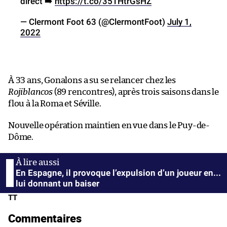
direct ➡️
https://t.co/35THtrGsHZ
— Clermont Foot 63 (@ClermontFoot)
July 1,
2022
À 33 ans, Gonalons a su se relancer chez les
Rojiblancos
(89 rencontres), après trois saisons dans le
flou à la Roma et Séville.
Nouvelle opération maintien en vue dans le Puy-de-
Dôme.
En Espagne, il provoque l’expulsion d’un joueur en...
lui donnant un baiser
TT
Commentaires