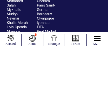
Mohamed
Chelsea
Salah
Paris Saint-
Mykhailo
Germain
Mudryk
Bordeaux
Neymar
Olympique
Khalis Merah
lyonnais
Loïs Openda
FIFA
Moussa
Real Madrid
0
Niakhaté
RC Strasbourg
Nicolás
AC Milan
Tagliafico
France
Accueil
Actus
Boutique
Forum
Menu
Pavel Šulc
RC Lens
Josh Maja
Gauthier Hein