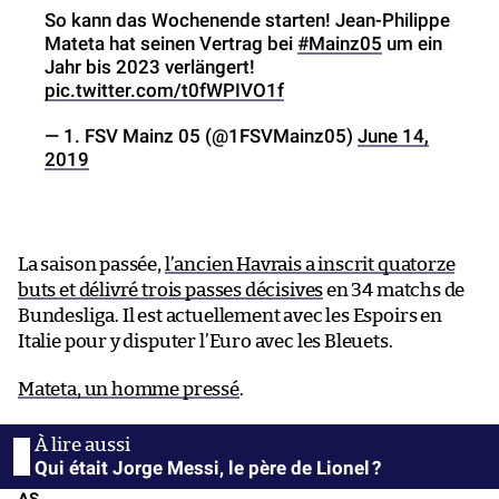
So kann das Wochenende starten! Jean-Philippe
Mateta hat seinen Vertrag bei
#Mainz05
um ein
Jahr bis 2023 verlängert!
pic.twitter.com/t0fWPIVO1f
— 1. FSV Mainz 05 (@1FSVMainz05)
June 14,
2019
La saison passée,
l’ancien Havrais a inscrit quatorze
buts et délivré trois passes décisives
en 34 matchs de
Bundesliga. Il est actuellement avec les Espoirs en
Italie pour y disputer l’Euro avec les Bleuets.
Mateta, un homme pressé
.
Qui était Jorge Messi, le père de Lionel ?
AS