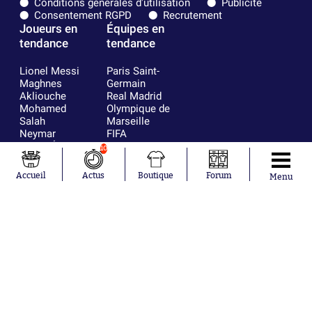
Conditions générales d'utilisation
Publicité
Consentement RGPD
Recrutement
Joueurs en
Équipes en
tendance
tendance
Lionel Messi
Paris Saint-
Maghnes
Germain
Akliouche
Real Madrid
Mohamed
Olympique de
Salah
Marseille
Neymar
FIFA
Julián Álvarez
FC Barcelone
10
Ferrán Torres
Argentine
Kilian Corredor
Olympique
Accueil
Actus
Boutique
Forum
Menu
Franco
lyonnais
Mastantuono
AS Monaco
Orel Mangala
RC Strasbourg
Rio Mavuba
Trabzonspor