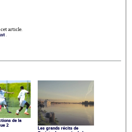
et article.
ant
.
ctions de la
gue 2
Les grands récits de