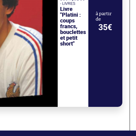
- LIVRES
Livre
"Platini :
à partir
de
coups
35€
francs,
bouclettes
et petit
short"