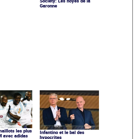
Society: Les noyés de la
Garonne
maillots les plus
Infantino et le bal des
OM avec adidas
hypocrites