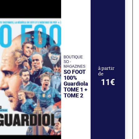
BOUTIQUE
SO -
MAGAZINES
à partir
SO FOOT
de
100%
11€
Guardiola
TOME 1 +
TOME 2