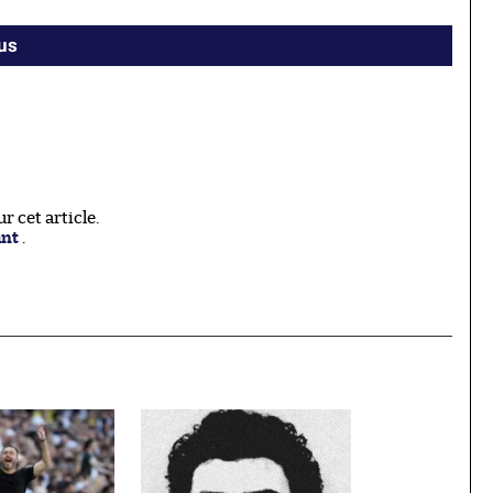
rus
 cet article.
ant
.