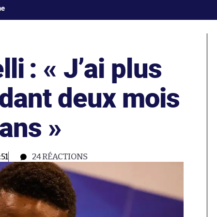
ne
li : « J’ai plus
ndant deux mois
 ans »
51
24
RÉACTIONS