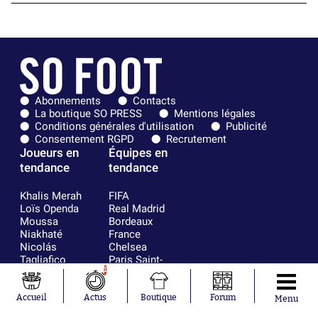
Abonnements
Contacts
La boutique SO PRESS
Mentions légales
Conditions générales d'utilisation
Publicité
Consentement RGPD
Recrutement
Joueurs en
Équipes en
tendance
tendance
Khalis Merah
FIFA
Loïs Openda
Real Madrid
Moussa
Bordeaux
Niakhaté
France
Nicolás
Chelsea
Tagliafico
Paris Saint-
Pavel Šulc
Germain
1
Gauthier Hein
Olympique
Lionel Messi
lyonnais
Accueil
Actus
Boutique
Forum
Menu
Gonzalo
AC Milan