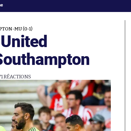
ne
TON-MU (0-1)
United
 Southampton
71
RÉACTIONS