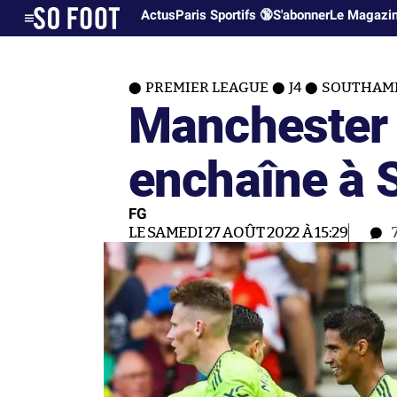
Actus
Paris Sportifs 🔞
S'abonner
Le Magazi
PREMIER LEAGUE
J4
SOUTHAMP
Manchester 
enchaîne à
FG
LE SAMEDI 27 AOÛT 2022 À 15:29