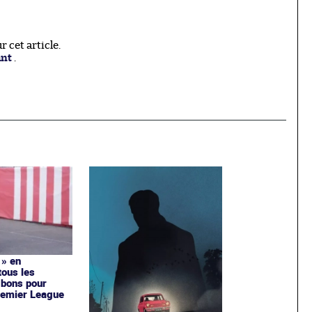
 cet article.
ant
.
 » en
tous les
 bons pour
remier League