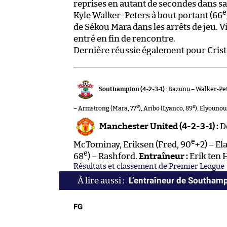
reprises en autant de secondes dans sa
e
Kyle Walker-Peters à bout portant (66
de Sékou Mara dans les arrêts de jeu. 
entré en fin de rencontre.
Dernière réussie également pour Crist
Southampton (4-2-3-1) :
Bazunu – Walker-Pete
e
e
– Armstrong (Mara, 77
), Aribo (Lyanco, 89
), Elyounou
Manchester United (4-2-3-1) :
De
e
McTominay, Eriksen (Fred, 90
+2) – E
e
68
) – Rashford.
Entraîneur :
Erik ten 
Résultats et classement de Premier League
L’entraîneur de Southamp
FG