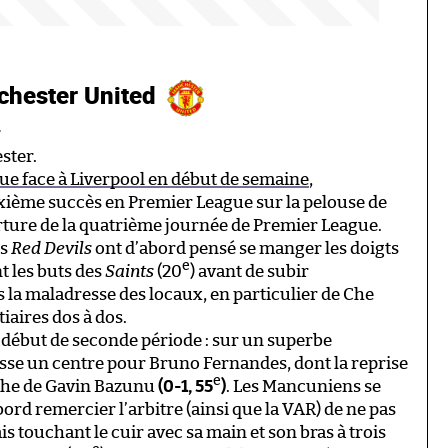
hester United
s
ster.
e face à Liverpool en début de semaine
,
ième succès en Premier League sur la pelouse de
ture de la quatrième journée de Premier League.
es
Red Devils
ont d’abord pensé se manger les doigts
e
t les buts des
Saints
(20
) avant de subir
 la maladresse des locaux, en particulier de Che
iaires dos à dos.
 début de seconde période : sur un superbe
sse un centre pour Bruno Fernandes, dont la reprise
e
uche de Gavin Bazunu
(0-1, 55
)
. Les Mancuniens se
bord remercier l’arbitre (ainsi que la VAR) de ne pas
 touchant le cuir avec sa main et son bras à trois