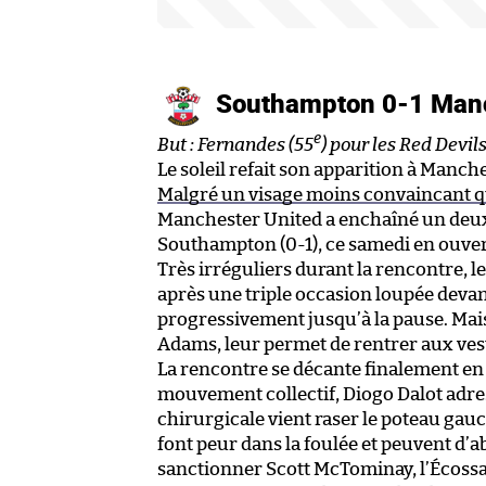
Southampton 0-1 Manc
e
But : Fernandes (55
) pour les Red Devil
Le soleil refait son apparition à Manche
Malgré un visage moins convaincant qu
Manchester United a enchaîné un deux
Southampton (0-1), ce samedi en ouver
Très irréguliers durant la rencontre, l
après une triple occasion loupée devan
progressivement jusqu’à la pause. Mais
Adams, leur permet de rentrer aux vest
La rencontre se décante finalement en
mouvement collectif, Diogo Dalot adre
chirurgicale vient raser le poteau ga
font peur dans la foulée et peuvent d’a
sanctionner Scott McTominay, l’Écossais