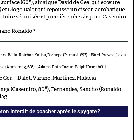
e
 surface (60
), ainsi que David de Gea, qui écœure
) et Diogo Dalot qui repousse un ciseau acrobatique
Victoire sécurisée et première réussie pour Casemiro,
iano Ronaldo ?
e
rs, Bella-Kotchap, Salisu, Djenepo (Perraud, 89
) – Ward-Prowse, Lavia
e
ssi (Armstrong, 63
) – Adams.
Entraîneur :
Ralph Hasenhüttl.
 Gea – Dalot, Varane, Martínez, Malacia –
e
langa (Casemiro, 80
), Fernandes, Sancho (Ronaldo,
Hag.
ton interdit de coacher après le spygate ?