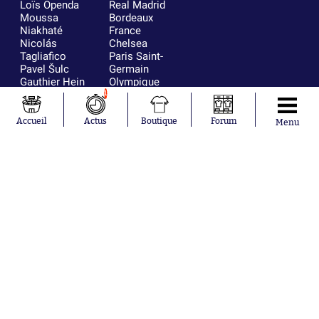
Loïs Openda
Real Madrid
Moussa
Bordeaux
Niakhaté
France
Nicolás
Chelsea
Tagliafico
Paris Saint-
Pavel Šulc
Germain
Gauthier Hein
Olympique
Lionel Messi
lyonnais
1
Gonzalo
AC Milan
García Torres
RC Strasbourg
Accueil
Actus
Boutique
Forum
Menu
Gio Reyna
RC Lens
Leandro
Paredes