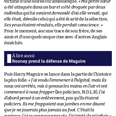
victime d’une soirée rocambolesque.
« Ma petite sœur
a été attaquée dans un bar et a été droguée par deux
individus qui lui avaient demandé d’où elle venait, qui
elle était
, dévoile celui qui a été écarté de la sélection.
Ses yeux étaient révulsés, elle perdait conscience. »
Pour le moment, aucune trace de son frère, de ses
amis et d’une quelconque rixe avec d’autres Anglais
éméchés.
Rooney prend la défense de Maguire
Puis Harry Maguire se lance dans la partie de l’histoire
la plus folle.
« J’ai voulu l’emmener à l’hôpital, mais ils
nous ont arrêtés, mis à genoux les mains en l’air et ont
commencé à nous frapper
(les policiers, N.D.L.R).
J’ai
d’abord pensé à un enlèvement, pas qu’ils étaient
policiers. Ils me frappaient aux jambes en me disant
que je ne jouerais plus jamais au foot. C’était la
panique, j’ai eu peur pour ma vie. J’ai tenté de m’enfuir. »