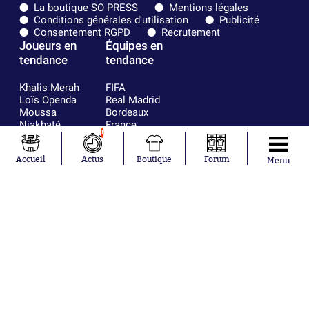
La boutique SO PRESS
Mentions légales
Conditions générales d'utilisation
Publicité
Consentement RGPD
Recrutement
Joueurs en
Équipes en
tendance
tendance
Khalis Merah
FIFA
Loïs Openda
Real Madrid
Moussa
Bordeaux
Niakhaté
France
1
Nicolás
Chelsea
Tagliafico
Paris Saint-
Accueil
Actus
Boutique
Forum
Pavel Šulc
Germain
Menu
Gauthier Hein
Olympique
Lionel Messi
lyonnais
Gonzalo
AC Milan
García Torres
RC Strasbourg
Gio Reyna
RC Lens
Leandro
Paredes